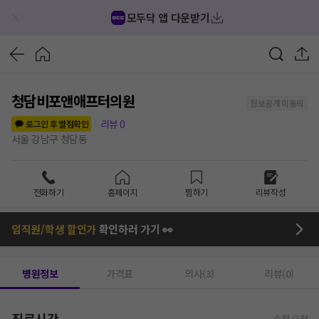
모두닥 앱 다운받기
청담비포앤애프터의원
정보공개 미동의
리뷰
0
로그인 후 별점확인
서울 강남구 청담동
전화하기
홈페이지
찜하기
리뷰작성
임직원/학생 할인가
확인하러 가기 👀
병원정보
가격표
의사(3)
리뷰(0)
진료시간
수정 요청