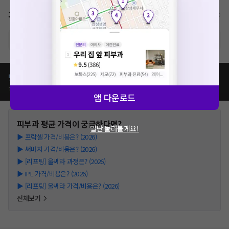
가격표
비급여/급여 진료란?
※ 해당병원의 비급여 가격표는 현재 준비중입니다.
병원별
피부과
치료
가격 비교하기
심평원가, 이벤트가, 모두닥 리뷰가 등
앱 다운로드
피부과
평균 가격이 궁금하다면?
일단 둘러볼게요!
▶
프락셀 가격/비용은? (2026)
▶
써마지 가격/비용은? (2026)
▶
[리프팅] 울쎄라 과정은? (2026)
▶
IPL 가격/비용은? (2026)
▶
[리프팅] 울쎄라 가격/비용은? (2026)
전체보기