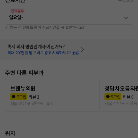
진료휴무
일요일
-
※ 방문 전 전화를 통해 진료시간을 꼭 확인하세요!
혹시 의사·병원관계자 이신가요?
최대 200만원 받고 바로 광고 시작하세요! 💰💰
주변 다른 피부과
브랜뉴의원
청담차오름의
리뷰
1
리뷰
0
로그인
로그인
서울 강남구 청담동
0m
서울 강남구 청담동
위치