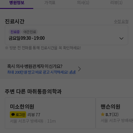
병원정보
가격표
의사(1)
리뷰(1)
진료시간
수정 요청
진료중
야간진료
금요일
09:30 - 19:00
※ 방문 전 전화를 통해 진료시간을 꼭 확인하세요!
혹시 의사·병원관계자 이신가요?
최대 200만원 받고 바로 광고 시작하세요! 💰💰
주변 다른 마취통증의학과
미소한의원
핸슨의원
8.7
(
32
)
리뷰
77
로그인
서울 서초구 방배4
서울 서초구 방배4동
11m