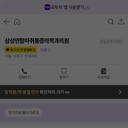
모두닥 앱 다운받기
삼성연합마취통증의학과의원
정보공개 미동의
리뷰
1
로그인 후 별점확인
서울 서초구 방배4동
전화하기
찜하기
리뷰작성
임직원/학생 할인가
확인하러 가기 👀
전기치료(물리치료)
1