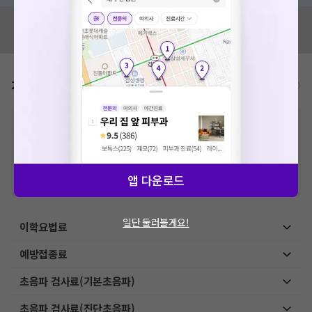
혹시 잘못된 병원정보가 있나요?
모두닥 팀에 알려주세요!
가격표
비급여/급여 진료란?
※
비급여 항목의 경우,
추가비용 등으로 실제 가격과 상이할 수 있으니, 정확
한 가격은 해당 의료기관에 직접 문의해주세요.
※
급여 항목의 경우,
건강보험심사평가원
에 고지되어 있는 급여 진료 기준 가
격입니다. (진료와 연관된 복합적인 비용이 추가되어, 병원마다 금액이 다르게
산정될 수 있는 점 참고 바랍니다.)
앱 다운로드
※ 이벤트가, 할인가는
VAT 포함
일단 둘러볼게요!
이학요법료
예방접종료
초음파 검사료(기본초음파)
초음파 검사료(진단초음파)