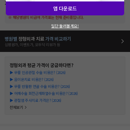
가격표
비급여/급여 진료란?
앱 다운로드
※ 해당병원의 비급여 가격표는 현재 준비중입니다.
일단 둘러볼게요!
병원별
정형외과
치료
가격 비교하기
심평원가, 이벤트가, 모두닥 리뷰가 등
정형외과
평균 가격이 궁금하다면?
▶
무릎 인공관절 수술 비용은? (2026)
▶
음이온치료 비용은? (2026)
▶
무릎 반월판 연골 수술 비용은? (2026)
▶
어깨수술 회전근개파열수술 비용은? (2026)
▶
관절염 주사치료 가격은? (2026)
전체보기