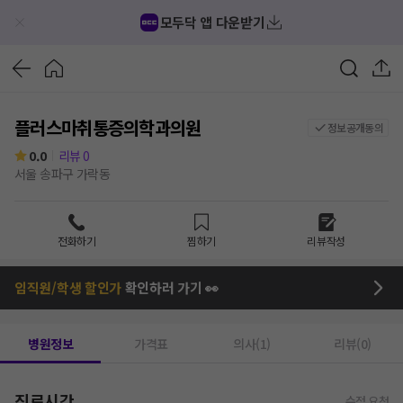
모두닥 앱 다운받기
플러스마취통증의학과의원
정보공개동의
0.0
리뷰
0
서울 송파구 가락동
전화하기
찜하기
리뷰작성
임직원/학생 할인가
확인하러 가기 👀
병원정보
가격표
의사(1)
리뷰(0)
진료시간
수정 요청