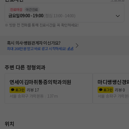
진료마감
야간진료
금요일
09:00 - 19:00
(
점심
13:00
-
14:00
)
※ 방문 전 전화를 통해 진료시간을 꼭 확인하세요!
혹시 의사·병원관계자 이신가요?
최대 200만원 받고 바로 광고 시작하세요! 💰💰
주변 다른 정형외과
연세이김마취통증의학과의원
마디쌩쌩신경
리뷰
17
리뷰
0
로그인
로그인
서울 송파구 가락본동
137m
서울 송파구 가락본
위치