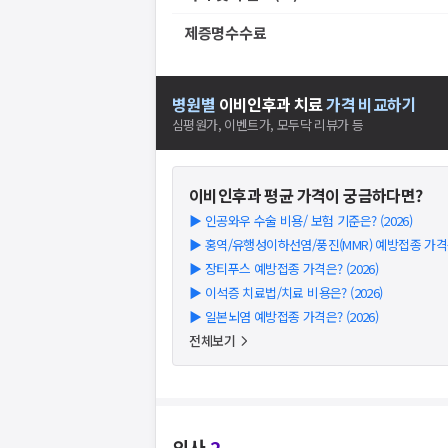
제증명수수료
병원별
이비인후과
치료
가격 비교하기
심평원가, 이벤트가, 모두닥 리뷰가 등
이비인후과
평균 가격이 궁금하다면?
▶
인공와우 수술 비용/ 보험 기준은? (2026)
▶
홍역/유행성이하선염/풍진(MMR) 예방접종 가격은?
▶
장티푸스 예방접종 가격은? (2026)
▶
이석증 치료법/치료 비용은? (2026)
▶
일본뇌염 예방접종 가격은? (2026)
전체보기
의사
2