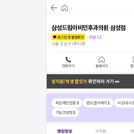
삼성드림이비인후과의원 삼성점
리뷰
51
로그인 후 별점확인
서울 강남구 대치2동
전화하기
홈페이지
찜
임직원/학생 할인가
확인하러 가기 👀
독감예방접종
3
편도결석제거
1
비강내시
기능코성형
1
병원정보
가격표
의