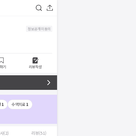
정보공개 미동의
하기
리뷰작성
경
1
수액치료
1
사(2)
리뷰(51)