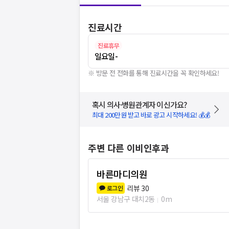
진료시간
진료휴무
일요일
-
※ 방문 전 전화를 통해 진료시간을 꼭 확인하세요!
혹시 의사·병원관계자 이신가요?
최대 200만원 받고 바로 광고 시작하세요! 💰💰
주변 다른 이비인후과
바른마디의원
리뷰
30
로그인
서울 강남구 대치2동
0m