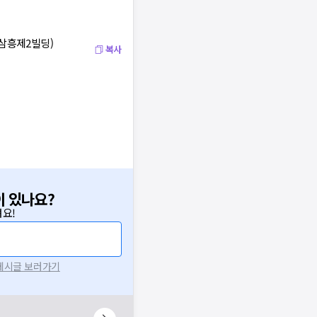
 삼흥제2빌딩)
복사
이 있나요?
요!
 게시글 보러가기