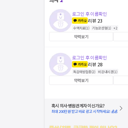
로그인 후 이름확인
리뷰
23
카카오
수액치료
(
1
)
기능코성형
(
1
)
+
2
약력보기
로그인 후 이름확인
리뷰
28
카카오
독감예방접종
(
2
)
비강내시경
(
1
)
약력보기
혹시 의사·병원관계자 이신가요?
최대 200만원 받고 바로 광고 시작하세요! 💰💰