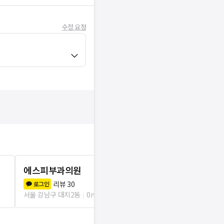
수정 요청
에스피부과의원
연세삼성정
리뷰
30
리뷰
1
로그인
로그인
서울 강남구 대치2동
0m
서울 강남구 대치