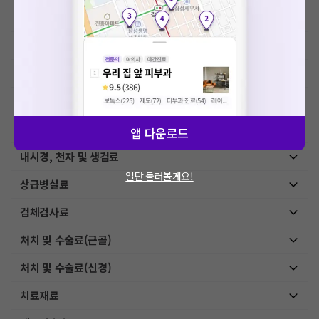
이학요법료
예방접종료
MRI-기본검사
초음파 검사료(진단초음파)
초음파 검사료(유도 초음파)
앱 다운로드
내시경, 천자 및 생검료
일단 둘러볼게요!
상급병실료
검체검사료
처치 및 수술료(근골)
처치 및 수술료(신경)
치료재료