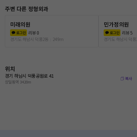
주변 다른 정형외과
미래의원
민가정의원
리뷰
0
리뷰
5
로그인
로그인
경기도 하남시 덕풍2동
249m
경기도 하남시 덕풍
위치
경기 하남시 덕풍공원로 41
복사
상일동역 3420m