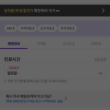
임직원/학생 할인가
확인하러 가기 👀
MRI
2
수액치료
1
도수치료
1
주사치료
1
병원정보
가격표
의사(12)
리뷰(2)
진료시간
수정 요청
진료휴무
일요일
-
※ 방문 전 전화를 통해 진료시간을 꼭 확인하세요!
혹시 의사·병원관계자 이신가요?
최대 200만원 받고 바로 광고 시작하세요! 💰💰