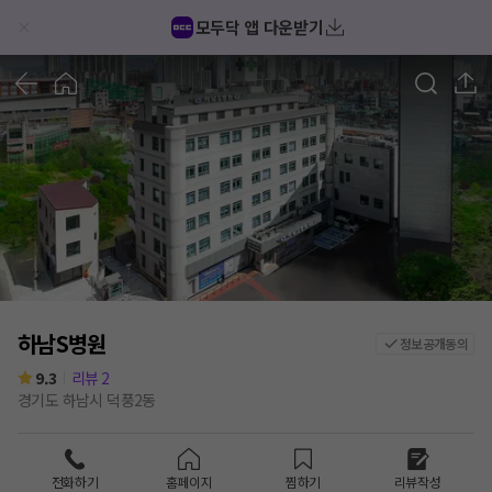
모두닥 앱 다운받기
1
/
10
하남S병원
정보공개동의
9.3
리뷰
2
경기도 하남시 덕풍2동
전화하기
홈페이지
찜하기
리뷰작성