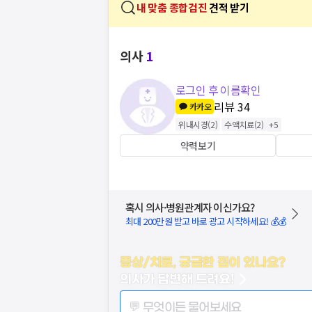
내 맞춤 종합검진
견적 받기
의사
1
로그인 후 이름확인
리뷰
34
카카오
위내시경
(
2
)
수액치료
(
2
)
+
5
약력보기
혹시 의사·병원관계자 이신가요?
최대 200만원 받고 바로 광고 시작하세요! 💰💰
증상/치료, 궁금한 점이 있나요?
의사가 답변해 드려요!
💬 무엇이든 물어보세요