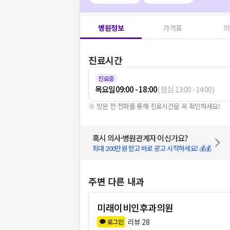
병원정보
가격표
의
진료시간
진료중
목요일
09:00 - 18:00
(
점심
13:00
-
14:00
)
※ 방문 전 전화를 통해 진료시간을 꼭 확인하세요!
혹시 의사·병원관계자 이신가요?
최대 200만원 받고 바로 광고 시작하세요! 💰💰
주변 다른 내과
미래이비인후과의원
리뷰
28
로그인