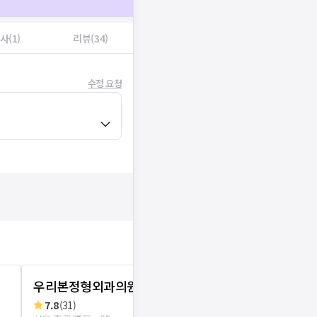
사(1)
리뷰(34)
수정 요청
우리본정형외과의원
광화문 참바
7.8
(
31
)
리뷰
6
로그인