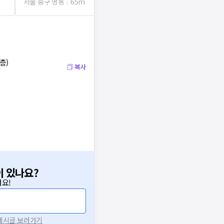
서울 중구 명동
65m
서울 종로구 종로1
층)
복사
이 있나요?
요!
 게시글 보러가기