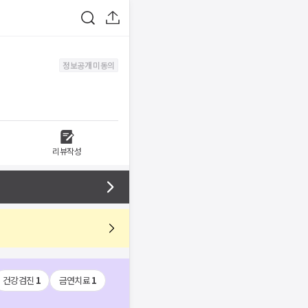
정보공개 미동의
리뷰작성
건강검진
1
금연치료
1