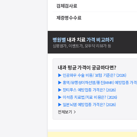
검체검사료
제증명수수료
병원별
내과
치료
가격 비교하기
심평원가, 이벤트가, 모두닥 리뷰가 등
내과
평균 가격이 궁금하다면?
▶
인공와우 수술 비용/ 보험 기준은? (2026)
▶
홍역/유행성이하선염/풍진(MMR) 예방접종 가격은?
▶
장티푸스 예방접종 가격은? (2026)
▶
이석증 치료법/치료 비용은? (2026)
▶
일본뇌염 예방접종 가격은? (2026)
전체보기