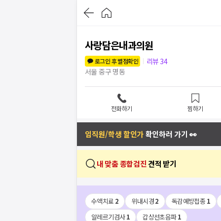
사랑담은내과의원
리뷰
34
로그인 후 별점확인
서울 중구 명동
전화하기
찜하기
임직원/학생 할인가
확인하러 가기 👀
내 맞춤 종합검진
견적 받기
수액치료
2
위내시경
2
독감예방접종
1
알레르기검사
1
갑상선초음파
1