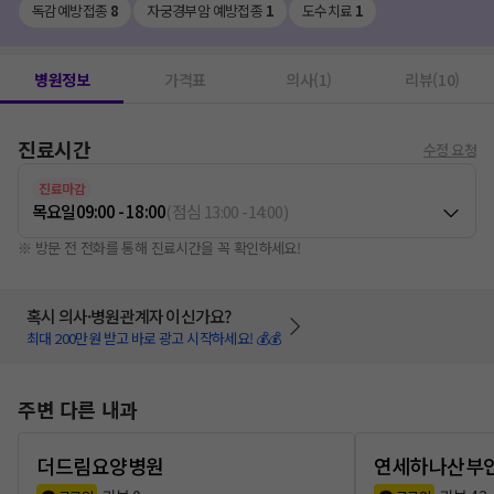
독감예방접종
8
자궁경부암 예방접종
1
도수치료
1
병원정보
가격표
의사(1)
리뷰(10)
진료시간
수정 요청
진료마감
목요일
09:00 - 18:00
(
점심
13:00
-
14:00
)
※ 방문 전 전화를 통해 진료시간을 꼭 확인하세요!
혹시 의사·병원관계자 이신가요?
최대 200만원 받고 바로 광고 시작하세요! 💰💰
주변 다른 내과
더드림요양병원
연세하나산부