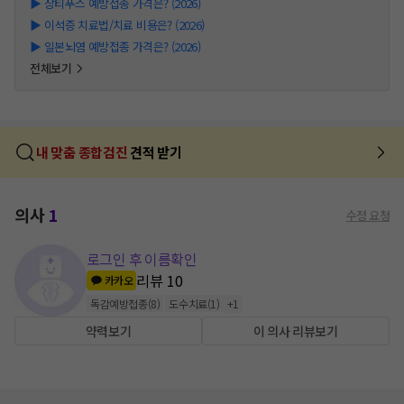
▶
장티푸스 예방접종 가격은? (2026)
▶
이석증 치료법/치료 비용은? (2026)
▶
일본뇌염 예방접종 가격은? (2026)
전체보기
내 맞춤 종합검진
견적 받기
의사
1
수정 요청
로그인 후 이름확인
리뷰
10
카카오
독감예방접종
(
8
)
도수치료
(
1
)
+
1
약력보기
이 의사 리뷰보기