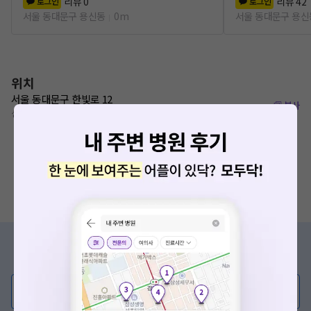
리뷰
0
리뷰
42
로그인
로그인
서울 동대문구 용신동
0m
서울 동대문구 용신
위치
서울 동대문구 한빛로 12
복사
신설동역 160m
증상/치료, 궁금한 점이 있나요?
의사가 직접 답해드려요!
💬 무엇이든 물어보세요