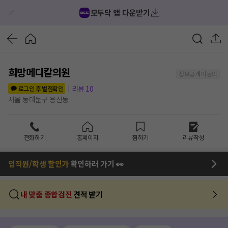
모두닥 앱 다운받기
희망메디칼의원
정보공개 미동의
리뷰
10
로그인 후 별점확인
서울 동대문구 용신동
전화하기
홈페이지
찜하기
리뷰작성
임직원/학생 할인가
확인하러 가기 👀
내 맞춤 종합검진
견적 받기