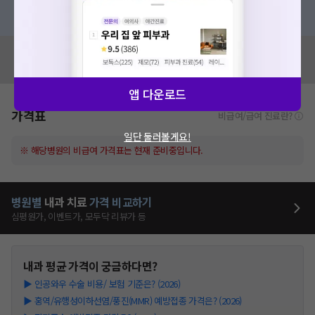
혹은, 의료상담 서비스에 다양한 게시글 보러가기
혹시 잘못된 병원정보가 있나요?
모두닥 팀에 알려주세요!
앱 다운로드
가격표
비급여/급여 진료란?
일단 둘러볼게요!
※ 해당병원의 비급여 가격표는 현재 준비중입니다.
병원별
내과
치료
가격 비교하기
심평원가, 이벤트가, 모두닥 리뷰가 등
내과
평균 가격이 궁금하다면?
▶
인공와우 수술 비용/ 보험 기준은? (2026)
▶
홍역/유행성이하선염/풍진(MMR) 예방접종 가격은? (2026)