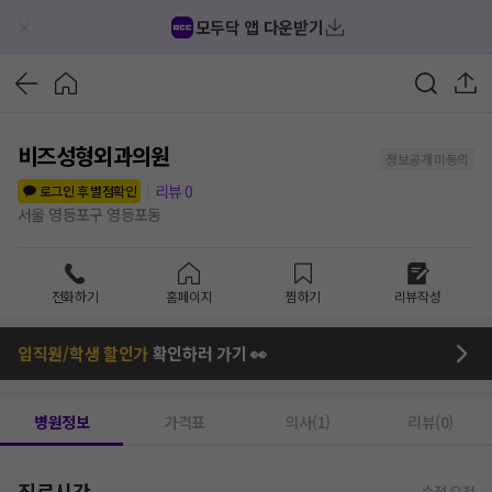
모두닥 앱 다운받기
비즈성형외과의원
정보공개 미동의
리뷰
0
로그인 후 별점확인
서울 영등포구 영등포동
전화하기
홈페이지
찜하기
리뷰작성
임직원/학생 할인가
확인하러 가기 👀
병원정보
가격표
의사(1)
리뷰(0)
진료시간
수정 요청