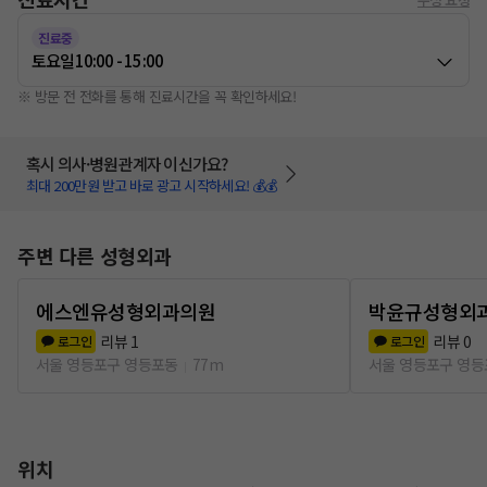
진료중
토요일
10:00 - 15:00
※ 방문 전 전화를 통해 진료시간을 꼭 확인하세요!
혹시 의사·병원관계자 이신가요?
최대 200만원 받고 바로 광고 시작하세요! 💰💰
주변 다른 성형외과
에스엔유성형외과의원
박윤규성형외
리뷰
1
리뷰
0
로그인
로그인
서울 영등포구 영등포동
77m
서울 영등포구 영
위치