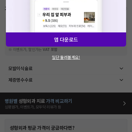
가격표
비급여/급여 진료란?
※
비급여 항목의 경우,
추가비용 등으로 실제 가격과 상이할 수 있으니, 정확
한 가격은 해당 의료기관에 직접 문의해주세요.
※
급여 항목의 경우,
건강보험심사평가원
에 고지되어 있는 급여 진료 기준 가
앱 다운로드
격입니다. (진료와 연관된 복합적인 비용이 추가되어, 병원마다 금액이 다르게
산정될 수 있는 점 참고 바랍니다.)
※ 이벤트가, 할인가는
VAT 포함
일단 둘러볼게요!
모발이식술료
제증명수수료
병원별
성형외과
치료
가격 비교하기
심평원가, 이벤트가, 모두닥 리뷰가 등
성형외과
평균 가격이 궁금하다면?