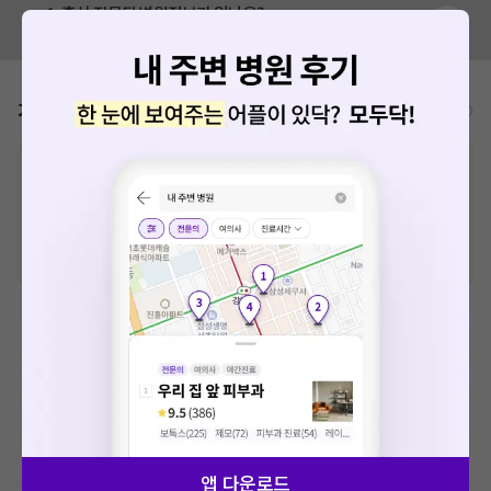
혹시 잘못된 병원정보가 있나요?
모두닥 팀에 알려주세요!
가격표
비급여/급여 진료란?
※
비급여 항목의 경우,
추가비용 등으로 실제 가격과 상이할 수 있으니, 정확
한 가격은 해당 의료기관에 직접 문의해주세요.
※
급여 항목의 경우,
건강보험심사평가원
에 고지되어 있는 급여 진료 기준 가
격입니다. (진료와 연관된 복합적인 비용이 추가되어, 병원마다 금액이 다르게
산정될 수 있는 점 참고 바랍니다.)
※ 이벤트가, 할인가는
VAT 포함
한방검사료
한방 시술 및 처치료
이학요법료
예방접종료
앱 다운로드