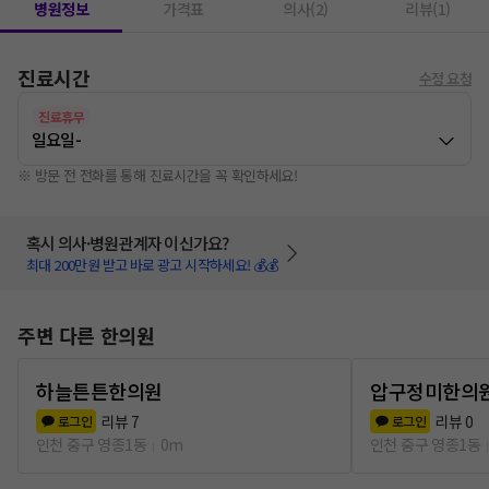
병원정보
가격표
의사(2)
리뷰(1)
진료시간
수정 요청
진료휴무
일요일
-
※ 방문 전 전화를 통해 진료시간을 꼭 확인하세요!
혹시 의사·병원관계자 이신가요?
최대 200만원 받고 바로 광고 시작하세요! 💰💰
주변 다른 한의원
하늘튼튼한의원
압구정미한의
리뷰
7
리뷰
0
로그인
로그인
인천 중구 영종1동
0m
인천 중구 영종1동