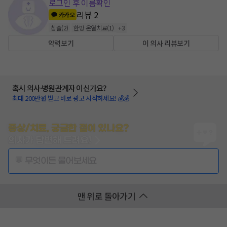
로그인 후 이름확인
리뷰
2
카카오
침술
(
2
)
한방 온열치료
(
1
)
+
3
약력보기
이 의사 리뷰보기
혹시 의사·병원관계자 이신가요?
최대 200만원 받고 바로 광고 시작하세요! 💰💰
증상/치료, 궁금한 점이 있나요?
의사가 답변해 드려요!
💬 무엇이든 물어보세요
맨 위로 돌아가기