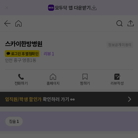
모두닥 앱 다운받기
스카이한방병원
정보공개 미동의
리뷰
1
로그인 후 별점확인
인천 중구 영종1동
전화하기
홈페이지
찜하기
리뷰작성
임직원/학생 할인가
확인하러 가기 👀
침술
1