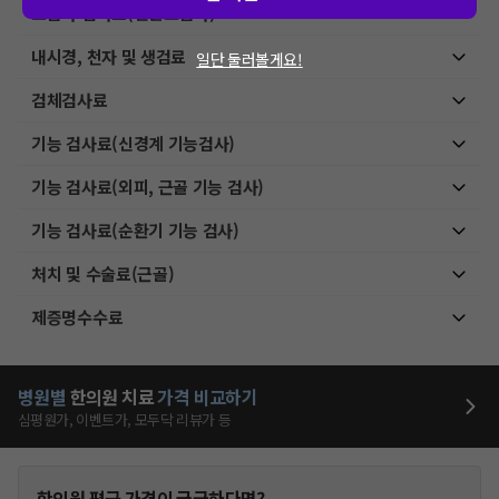
초음파 검사료(진단초음파)
내시경, 천자 및 생검료
일단 둘러볼게요!
검체검사료
기능 검사료(신경계 기능검사)
기능 검사료(외피, 근골 기능 검사)
기능 검사료(순환기 기능 검사)
처치 및 수술료(근골)
제증명수수료
병원별
한의원
치료
가격 비교하기
심평원가, 이벤트가, 모두닥 리뷰가 등
한의원
평균 가격이 궁금하다면?