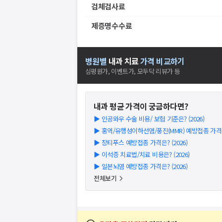
검체검사료
제증명수수료
병원별
내과
치료
가격 비교하기
심평원가, 이벤트가, 모두닥 리뷰가 등
내과
평균 가격이 궁금하다면?
▶
인공와우 수술 비용/ 보험 기준은? (2026)
▶
홍역/유행성이하선염/풍진(MMR) 예방접종 가격은?
▶
장티푸스 예방접종 가격은? (2026)
▶
이석증 치료법/치료 비용은? (2026)
▶
일본뇌염 예방접종 가격은? (2026)
전체보기