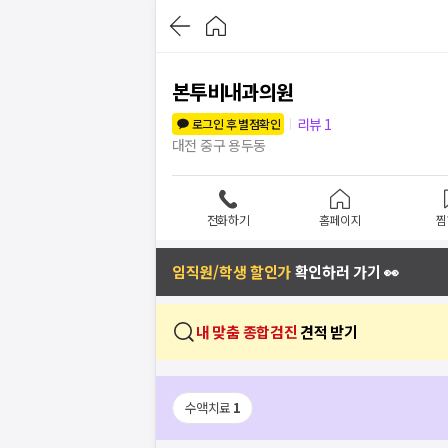
본투비내과의원
리뷰
1
로그인 후 별점확인
대전 중구 용두동
전화하기
홈페이지
찜
임직원/학생 할인가
확인하러 가기 👀
내 맞춤 종합검진
견적 받기
수액치료
1