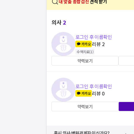
내 맞춤 종합검진
견적 받기
의사
2
로그인 후 이름확인
리뷰
2
카카오
수액치료
(
1
)
약력보기
로그인 후 이름확인
리뷰
0
카카오
약력보기
혹시 의사·병원관계자 이신가요?