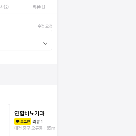
사(2)
리뷰(1)
수정 요청
연합비뇨기과
한강외과의
리뷰
1
리뷰
5
로그인
로그인
대전 중구 오류동
85m
대전 중구 오류동