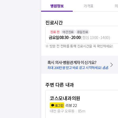
병원정보
가격표
의
진료시간
진료 전
야간진료
휴일진료
금요일
08:30 - 20:00
(
점심
13:00
-
14:00
)
※ 방문 전 전화를 통해 진료시간을 꼭 확인하세요!
혹시 의사·병원관계자 이신가요?
최대 200만원 받고 바로 광고 시작하세요! 💰💰
주변 다른 내과
코스모내과의원
리뷰
22
로그인
대전 중구 오류동
85m