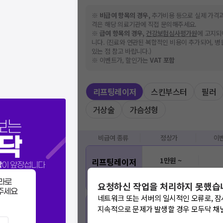
※
비급여 항목의 경우,
추가비용 등으로 실제 가격과
격은 해당 의료기관에 직접 문의해주세요.
※
급여 항목의 경우,
건강보험심사평가원
에 고지되
니다. (진료와 연관된 복합적인 비용이 추가되어, 
있는 점 참고 바랍니다.)
※ 이벤트가, 할인가는
VAT 포함
리프팅레이저
스킨부스터
필러
거상술
가슴성형
보는
닥
비급여
종류
정상가
이
1만원 ~
리프팅레이저
닥
이 앞장섭니다
상담
라로
상세보기
요청하신 작업을 처리하지 못했습
주세요
네트워크 또는 서버의 일시적인 오류로, 잠
지속적으로 문제가 발생할 경우 모두닥 채
77만원
4
울쎄라피