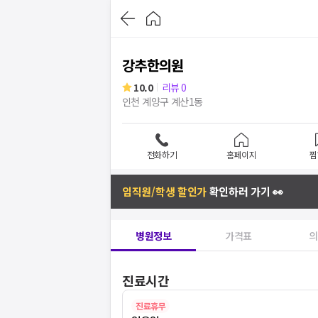
강추한의원
10.0
리뷰
0
인천 계양구 계산1동
전화하기
홈페이지
찜
임직원/학생 할인가
확인하러 가기 👀
병원정보
가격표
의
진료시간
진료휴무