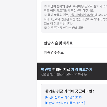
※
비급여 항목의 경우,
추가비용 등으로 실제 가격과
격은 해당 의료기관에 직접 문의해주세요.
※
급여 항목의 경우,
건강보험심사평가원
에 고지되
니다. (진료와 연관된 복합적인 비용이 추가되어, 
있는 점 참고 바랍니다.)
※ 이벤트가, 할인가는
VAT 포함
한방 시술 및 처치료
제증명수수료
병원별
한의원
치료
가격 비교하기
심평원가, 이벤트가, 모두닥 리뷰가 등
한의원
평균 가격이 궁금하다면?
▶
전기침 치료 가격은? (2026)
▶
한방 온열치료 비용은? (2026)