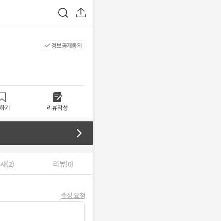
정보공개동의
하기
리뷰작성
사(2)
리뷰(0)
수정 요청