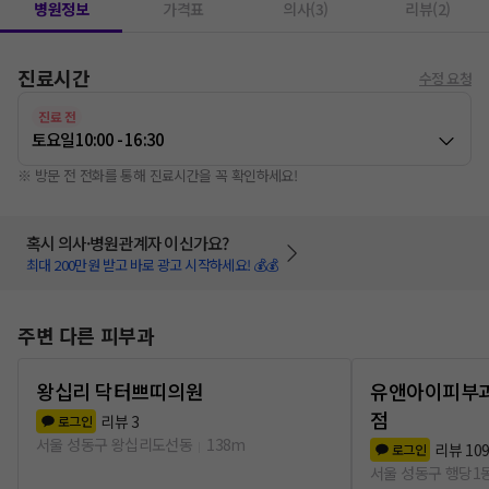
병원정보
가격표
의사(3)
리뷰(2)
진료시간
수정 요청
진료 전
토요일
10:00 - 16:30
※ 방문 전 전화를 통해 진료시간을 꼭 확인하세요!
혹시 의사·병원관계자 이신가요?
최대 200만원 받고 바로 광고 시작하세요! 💰💰
주변 다른 피부과
왕십리 닥터쁘띠의원
유앤아이피부
점
리뷰
3
로그인
서울 성동구 왕십리도선동
138m
리뷰
10
로그인
서울 성동구 행당1