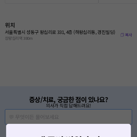
위치
서울특별시 성동구 왕십리로 331, 4층 (하왕십리동, 경진빌딩)
복사
상왕십리역 380m
증상/치료, 궁금한 점이 있나요?
의사가 직접 답해드려요!
💬 무엇이든 물어보세요
혹은, 의료상담 서비스에 다양한 게시글 보러가기