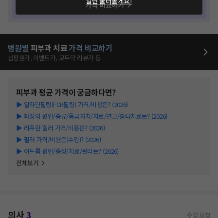
일단 둘러볼게요!
가격 비교하기
병원별
피부과
치료
가격 비교하기
심평원가, 이벤트가, 모두닥 리뷰가 등
피부과
평균 가격이 궁금하다면?
▶
알라딘필링(FCR필링) 가격/비용은? (2026)
▶
화상의 원인/종류/응급처치/치료/연고/흉터치료는? (2026)
▶
리쥬란 힐러 가격/비용은? (2026)
▶
필러 가격/비용은(수입)? (2026)
▶
여드름 원인/증상/치료/관리는? (2026)
전체보기
의사
3
수정 요청