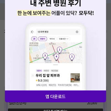
혹시 잘못된 병원정보가 있나요?
모두닥 팀에 알려주세요!
가격표
비급여/급여 진료란?
※
비급여 항목의 경우,
추가비용 등으로 실제 가격과 상이할 수 있으니, 정확
한 가격은 해당 의료기관에 직접 문의해주세요.
※
급여 항목의 경우,
건강보험심사평가원
에 고지되어 있는 급여 진료 기준 가
격입니다. (진료와 연관된 복합적인 비용이 추가되어, 병원마다 금액이 다르게
산정될 수 있는 점 참고 바랍니다.)
※ 이벤트가, 할인가는
VAT 포함
제증명수수료
진료
가격(원)
앱 다운로드
일반(진단서)
20,000