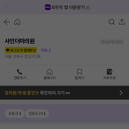
모두닥 앱 다운받기
샤인더마의원
정보공개 미동의
리뷰
2
로그인 후 별점확인
서울 성동구 왕십리2동
전화하기
홈페이지
찜하기
리뷰작성
임직원/학생 할인가
확인하러 가기 👀
슈링크
1
인모드 FX
1