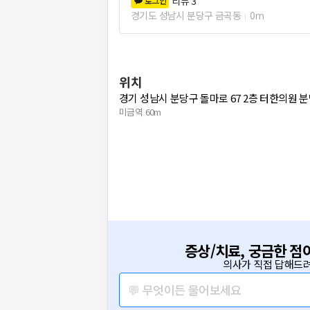
리뷰
3
로그인
경기도 성남시 분당구 금곡동
0m
위치
경기 성남시 분당구 돌마로 67 2층 터한의원 
미금역 60m
증상/치료, 궁금한 점
의사가 직접 답해드려
💬 무엇이든 물어보세요