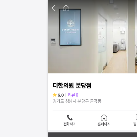
1
/
5
터한의원 분당점
6.0
리뷰
0
경기도 성남시 분당구 금곡동
전화하기
홈페이지
찜