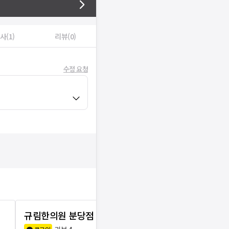
사(1)
리뷰(0)
수정 요청
규림한의원 분당점
청인한의원