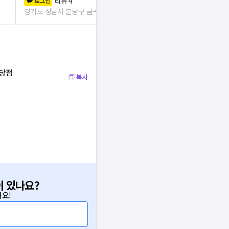
리뷰
4
리뷰
0
로그인
로그인
경기도 성남시 분당구 금곡동
0m
경기도 성남시 
분당점
복사
이 있나요?
요!