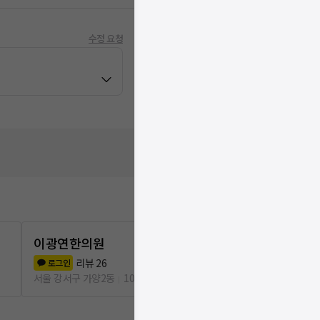
수정 요청
이광연한의원
최비뇨기과
리뷰
26
리뷰
1
로그인
로그인
서울 강서구 가양2동
106m
서울 강서구 가양