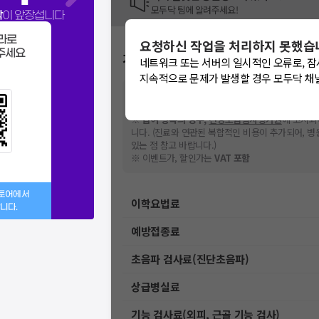
모두닥 팀에 알려주세요!
닥
이 앞장섭니다
라로
요청하신 작업을 처리하지 못했습
주세요
가격표
네트워크 또는 서버의 일시적인 오류로, 잠
지속적으로 문제가 발생할 경우 모두닥 채
※
비급여 항목의 경우,
추가비용 등으로 실제 가격과
격은 해당 의료기관에 직접 문의해주세요.
※
급여 항목의 경우,
건강보험심사평가원
에 고지되
니다. (진료와 연관된 복합적인 비용이 추가되어, 
있는 점 참고 바랍니다.)
※ 이벤트가, 할인가는
VAT 포함
스토어에서
이학요법료
니다.
예방접종료
초음파 검사료(진단초음파)
상급병실료
기능 검사료(외피, 근골 기능 검사)