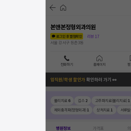
본앤본정형외과의원
리뷰
17
로그인 후 별점확인
서울 강서구 등촌3동
전화하기
홈페이지
찜
임직원/학생 할인가
확인하러 가기 👀
물리치료
6
깁스
2
고주파치료(물리치료)
1
체외충격파(정형외과)
1
상처치료
1
서류발
병원정보
가격표
의