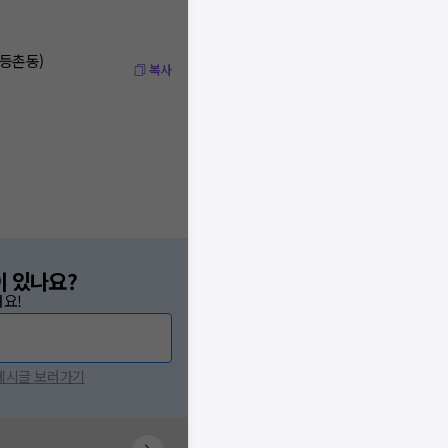
(등촌동)
복사
이 있나요?
요!
 게시글 보러가기