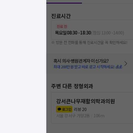
진료시간
진료 전
목요일
08:30 - 18:30
(
점심
13:00
-
14:00
)
※ 방문 전 전화를 통해 진료시간을 꼭 확인하세요!
혹시 의사·병원관계자 이신가요?
최대 200만원 받고 바로 광고 시작하세요! 💰💰
주변 다른 정형외과
강서큰나무재활의학과의원
리뷰
20
로그인
서울 강서구 가양2동
106m