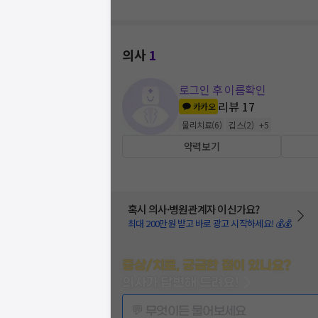
의사
1
로그인 후 이름확인
리뷰
17
카카오
물리치료
(
6
)
깁스
(
2
)
+
5
약력보기
혹시 의사·병원관계자 이신가요?
최대 200만원 받고 바로 광고 시작하세요! 💰💰
증상/치료, 궁금한 점이 있나요?
의사가 답변해 드려요!
💬 무엇이든 물어보세요