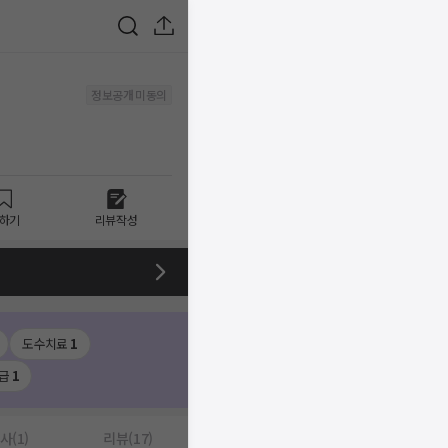
정보공개 미동의
하기
리뷰작성
도수치료
1
급
1
사(1)
리뷰(17)