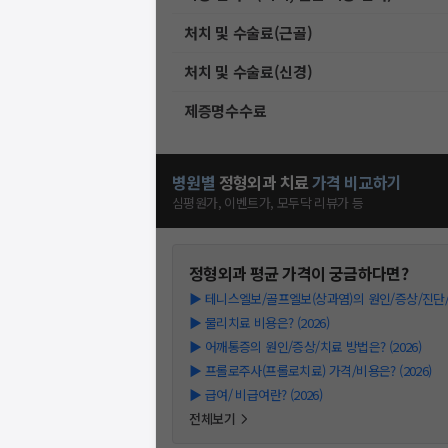
처치 및 수술료(근골)
처치 및 수술료(신경)
제증명수수료
병원별
정형외과
치료
가격 비교하기
심평원가, 이벤트가, 모두닥 리뷰가 등
정형외과
평균 가격이 궁금하다면?
▶
테니스엘보/골프엘보(상과염)의 원인/증상/진단/치료
▶
물리치료 비용은? (2026)
▶
어깨통증의 원인/증상/치료 방법은? (2026)
▶
프롤로주사(프롤로치료) 가격/비용은? (2026)
▶
급여/ 비급여란? (2026)
전체보기