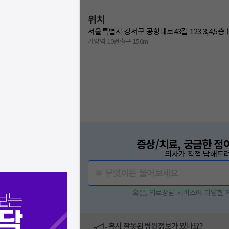
위치
서울특별시 강서구 공항대로43길 123 3,4,5층 
가양역 10번출구 150m
증상/치료, 궁금한 점
의사가 직접 답해드려
💬 무엇이든 물어보세요
혹은, 의료상담 서비스에 다양한
보는
닥
혹시 잘못된 병원정보가 있나요?