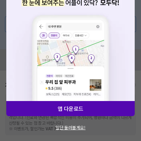
증상/치료, 궁금한 점이 있나요?
의사가 직접 답해드려요!
💬 무엇이든 물어보세요
혹은, 의료상담 서비스에 다양한 게시글 보러가기
혹시 잘못된 병원정보가 있나요?
모두닥 팀에 알려주세요!
가격표
비급여/급여 진료란?
※
비급여 항목의 경우,
추가비용 등으로 실제 가격과 상이할 수 있으니, 정확
한 가격은 해당 의료기관에 직접 문의해주세요.
앱 다운로드
※
급여 항목의 경우,
건강보험심사평가원
에 고지되어 있는 급여 진료 기준 가
격입니다. (진료와 연관된 복합적인 비용이 추가되어, 병원마다 금액이 다르게
산정될 수 있는 점 참고 바랍니다.)
일단 둘러볼게요!
※ 이벤트가, 할인가는
VAT 포함