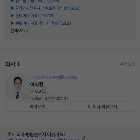
▶
앞트임 수술 가격은? (2026)
▶
콜라겐재생주사 스컬트라 가격은? (2026)
▶
튠페이스 가격은? (2026)
▶
켈로이드 치료 가격/비용은? (2026)
전체보기
의사
1
수정 요청
성형외과 전문의
의사회원
이석현
9.3
(
1
)
쌍꺼풀수술(완전절개)
(
1
)
약력보기
이 의사 리뷰보기
혹시 의사·병원관계자 이신가요?