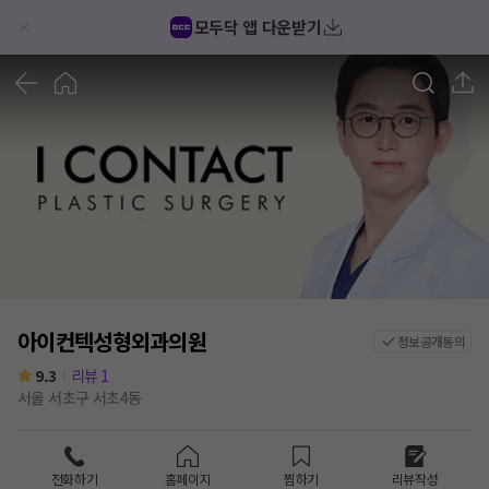
모두닥 앱 다운받기
1
/
3
아이컨텍성형외과의원
정보공개동의
9.3
리뷰
1
서울 서초구 서초4동
전화하기
홈페이지
찜하기
리뷰작성