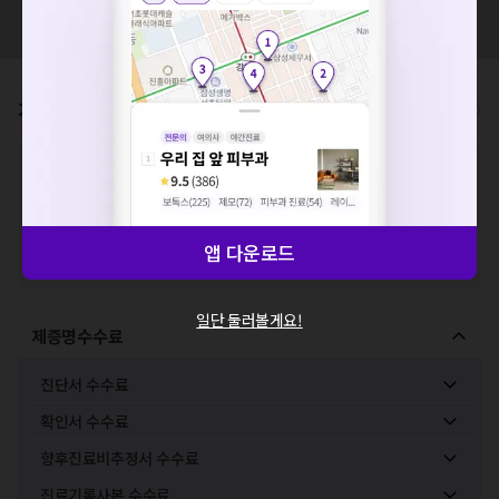
요청하신 작업을 처리하지 못했습니다.
혹시 잘못된 병원정보가 있나요?
네트워크 또는 서버의 일시적인 오류로, 잠시 후 다시 시도해주
모두닥 팀에 알려주세요!
세요. 지속적으로 문제가 발생할 경우 모두닥 채널톡으로 문의
해주세요.
확인
가격표
비급여/급여 진료란?
※
비급여 항목의 경우,
추가비용 등으로 실제 가격과 상이할 수 있으니, 정확
한 가격은 해당 의료기관에 직접 문의해주세요.
※
급여 항목의 경우,
건강보험심사평가원
에 고지되어 있는 급여 진료 기준 가
격입니다. (진료와 연관된 복합적인 비용이 추가되어, 병원마다 금액이 다르게
산정될 수 있는 점 참고 바랍니다.)
앱 다운로드
※ 이벤트가, 할인가는
VAT 포함
일단 둘러볼게요!
제증명수수료
진단서 수수료
확인서 수수료
향후진료비추정서 수수료
진료기록사본 수수료