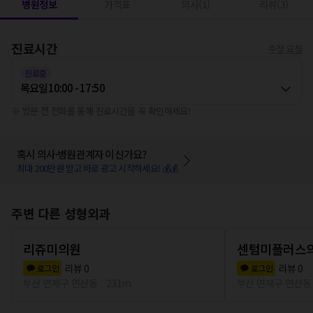
병원정보
가격표
의사(1)
리뷰(3)
진료시간
수정 요청
진료중
목요일
10:00 - 17:50
※ 방문 전 전화를 통해 진료시간을 꼭 확인하세요!
혹시 의사·병원관계자 이신가요?
최대 200만원 받고 바로 광고 시작하세요! 💰💰
주변 다른 성형외과
리쥬미의원
센텀미플러스
리뷰
0
리뷰
0
로그인
로그인
부산 연제구 연산동
231m
부산 연제구 연산동