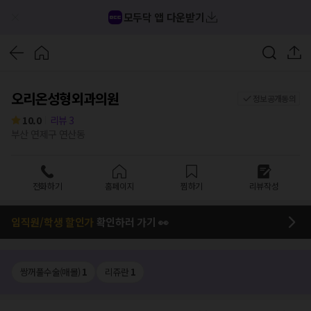
모두닥 앱 다운받기
오리온성형외과의원
정보공개동의
10.0
리뷰
3
부산 연제구 연산동
전화하기
홈페이지
찜하기
리뷰작성
임직원/학생 할인가
확인하러 가기 👀
쌍꺼풀수술(매몰)
1
리쥬란
1