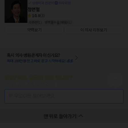
성형외과 전문의
의사회원
정연철
10.0
(
3
)
리쥬란
(
1
)
쌍꺼풀수술(매몰)
(
1
)
약력보기
이 의사 리뷰보기
혹시 의사·병원관계자 이신가요?
최대 200만원 받고 바로 광고 시작하세요! 💰💰
증상/치료, 궁금한 점이 있나요?
의사가 답변해 드려요!
💬 무엇이든 물어보세요
맨 위로 돌아가기