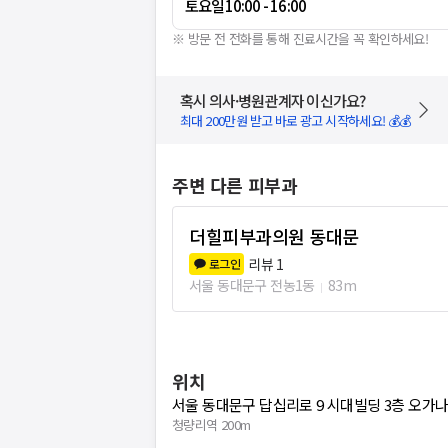
토요일
10:00 - 16:00
※ 방문 전 전화를 통해 진료시간을 꼭 확인하세요!
혹시 의사·병원관계자 이신가요?
최대 200만원 받고 바로 광고 시작하세요! 💰💰
주변 다른 피부과
더힐피부과의원 동대문
리뷰
1
로그인
서울 동대문구 전농1동
83m
위치
서울 동대문구 답십리로 9 시대빌딩 3층 오
청량리역 200m