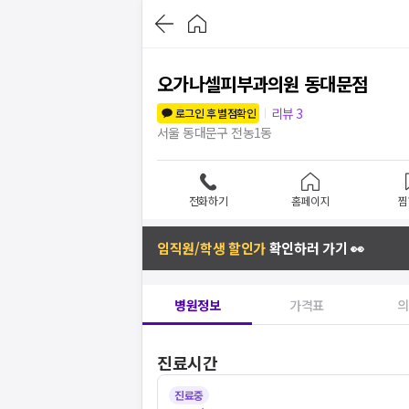
오가나셀피부과의원 동대문점
리뷰
3
로그인 후 별점확인
서울 동대문구 전농1동
전화하기
홈페이지
찜
임직원/학생 할인가
확인하러 가기 👀
병원정보
가격표
의
진료시간
진료중