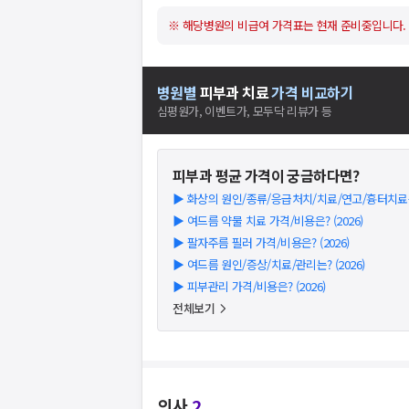
※ 해당병원의 비급여 가격표는 현재 준비중입니다.
병원별
피부과
치료
가격 비교하기
심평원가, 이벤트가, 모두닥 리뷰가 등
피부과
평균 가격이 궁금하다면?
▶
화상의 원인/종류/응급처치/치료/연고/흉터치료는? 
▶
여드름 약물 치료 가격/비용은? (2026)
▶
팔자주름 필러 가격/비용은? (2026)
▶
여드름 원인/증상/치료/관리는? (2026)
▶
피부관리 가격/비용은? (2026)
전체보기
의사
2