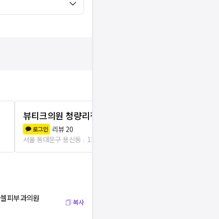
뷰티크의원 청량리점
블리비의원 
리뷰
20
리뷰
2
로그인
로그인
서울 동대문구 용신동
123m
서울 동대문구 전
가나셀피부과의원
복사