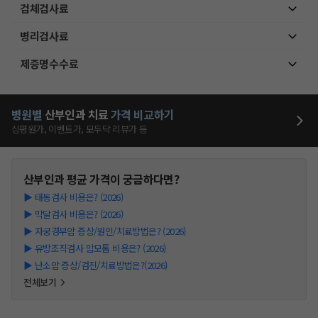
검체검사료
병리검사료
제증명수수료
병원별
산부인과
치료
가격 비교하기
심평원가, 이벤트가, 모두닥 리뷰가 등
산부인과
평균 가격이 궁금하다면?
▶
태동검사 비용은? (2026)
▶
막달검사 비용은? (2026)
▶
자궁경부암 증상/원인/치료방법은? (2026)
▶
유방조직검사 맘모톰 비용은? (2026)
▶
난소암 증상/검진/치료방법은?(2026)
전체보기