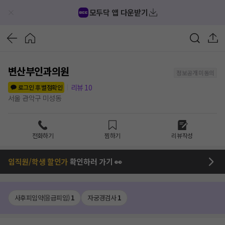
모두닥 앱 다운받기
변산부인과의원
정보공개 미동의
리뷰
10
로그인 후 별점확인
서울 관악구 미성동
전화하기
찜하기
리뷰작성
임직원/학생 할인가
확인하러 가기 👀
사후피임약(응급피임)
1
자궁경검사
1