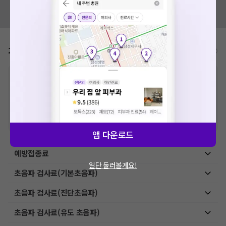
혹시 잘못된 병원정보가 있나요?
모두닥 팀에 알려주세요!
가격표
비급여/급여 진료란?
※
비급여 항목의 경우,
추가비용 등으로 실제 가격과 상이할 수 있으니, 정확
한 가격은 해당 의료기관에 직접 문의해주세요.
※
급여 항목의 경우,
건강보험심사평가원
에 고지되어 있는 급여 진료 기준 가
격입니다. (진료와 연관된 복합적인 비용이 추가되어, 병원마다 금액이 다르게
산정될 수 있는 점 참고 바랍니다.)
※ 이벤트가, 할인가는
VAT 포함
앱 다운로드
예방접종료
일단 둘러볼게요!
초음파 검사료(기본초음파)
초음파 검사료(진단초음파)
초음파 검사료(유도 초음파)