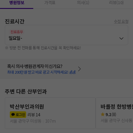
병원정보
가격표
의사(1)
리뷰(10)
진료시간
수정 요청
진료휴무
일요일
-
※ 방문 전 전화를 통해 진료시간을 꼭 확인하세요!
혹시 의사·병원관계자 이신가요?
최대 200만원 받고 바로 광고 시작하세요! 💰💰
주변 다른 산부인과
박산부인과의원
바를정 한방병
9.2
(
8
)
리뷰
14
로그인
서울 관악구 신사동
서울 관악구 미성동
107m