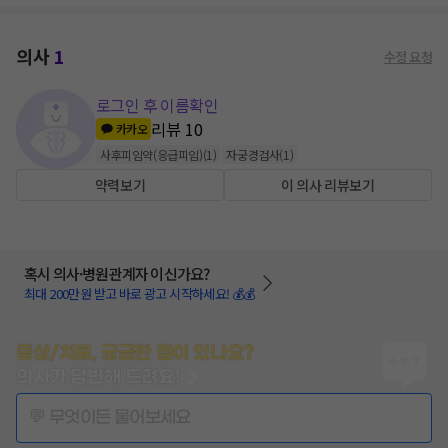
의사
1
수정 요청
로그인 후 이름확인
리뷰
10
카카오
사후피임약(응급피임)
(
1
)
자궁경검사
(
1
)
약력보기
이 의사 리뷰보기
혹시 의사·병원관계자 이신가요?
최대 200만원 받고 바로 광고 시작하세요! 💰💰
증상/치료, 궁금한 점이 있나요?
의사가 답변해 드려요!
💬 무엇이든 물어보세요