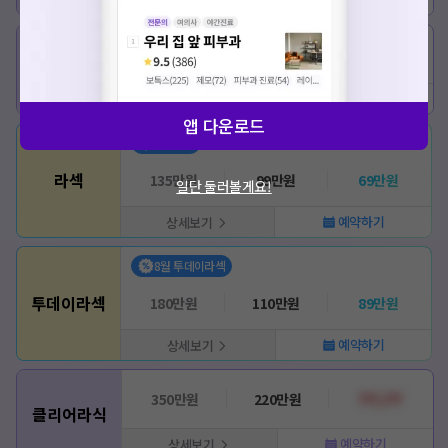
상세보기
180만원
110만원
???,???
라식
예약하기
상세보기
앱 다운로드
8월 라섹
라섹
135만원
99만원
69만원
일단 둘러볼게요!
예약하기
상세보기
8월 투데이라섹
투데이라섹
180만원
110만원
89만원
예약하기
상세보기
350만원
220만원
???,???
클리어라식
예약하기
상세보기