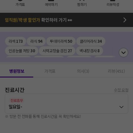
가격표
예약하기
찜하기
리뷰작성
임직원/학생 할인가
확인하러 가기 👀
라섹
173
라식
94
투데이라섹
50
클리어라식
34
인공눈물 처방
30
시력교정술 검진
27
백내장검사
8
렌즈삽입술
7
안구건조증 IPL
5
안경처방전
3
스마트라식
2
백내장수술 (다초점)
1
망막열공치료
1
백내장수술 (단초점/비급여)
1
병원정보
가격표
의사(3)
리뷰(451)
녹내장치료
1
망막레이저
1
레이저치료(안과)
1
스마일라식
1
진료시간
수정 요청
진료휴무
일요일
-
※ 방문 전 전화를 통해 진료시간을 꼭 확인하세요!