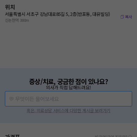
위치
서울특별시 서초구 강남대로85길 5, 2층(반포동, 대유빌딩)
복사
신논현역 380m
증상/치료, 궁금한 점이 있나요?
의사가 직접 답해드려요!
💬 무엇이든 물어보세요
혹은, 의료상담 서비스에 다양한 게시글 보러가기
가격표
비급여/급여 진료란?