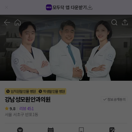
강남성모원안과의원 후기/가격/비용 (2026) | 모두닥
모두닥 앱 다운받기
1
/
10
임직원할인몰 병원
학생할인몰 병원
강남성모원안과의원
정보공개동의
9.8
리뷰
451
서울 서초구 반포1동