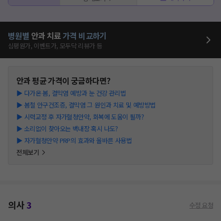
병원별
안과
치료
가격 비교하기
심평원가, 이벤트가, 모두닥 리뷰가 등
안과
평균 가격이 궁금하다면?
▶
다가온 봄, 결막염 예방과 눈 건강 관리법
▶
봄철 안구건조증, 결막염 그 원인과 치료 및 예방방법
▶
시력교정 후 자가혈청안약, 회복에 도움이 될까?
▶
소리없이 찾아오는 백내장 혹시 나도?
▶
자가혈청안약 PRP의 효과와 올바른 사용법
전체보기
의사
3
수정 요청