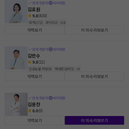
안과 전문의
의사회원
김효원
9.8
(
430
)
라섹
(
172
)
라식
(
92
)
+
16
약력보기
이 의사 리뷰보기
안과 전문의
의사회원
김만수
9.8
(
21
)
인공눈물 처방
(
6
)
백내장검사
(
5
)
+
5
약력보기
이 의사 리뷰보기
안과 전문의
의사회원
김용찬
0.0
(
0
)
약력보기
이 의사 리뷰쓰기