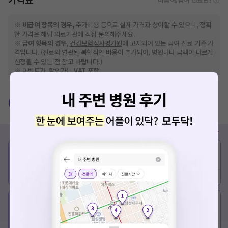
※
비급여 항목의 경우,
추가비용 등으로 실제 가격과 상이할 수 있으니, 정확
한 가격은 해당 의료기관에 직접 문의해주세요.
※
급여 항목의 경우,
건강보험심사평가원
에 고지되어 있는 급여 진료 기준 가
격입니다. (진료와 연관된 복합적인 비용이 추가되어, 병원마다 금액이 다르게
산정될 수 있는 점 참고 바랍니다.)
※ 이벤트가, 할인가는
VAT 포함
시력교정술
노안수술
백내장수술
비급여
종류
정상가
이벤트가
임직원/학생 할인가
0원 ~
-
-
시력교정술
검진
예약하기
상세보기
680만원 ~
550만원 ~
???,???
780만원
600만원
렌즈삽입술
예약하기