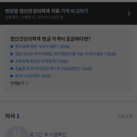
병원별
정신건강의학과
치료
가격 비교하기
심평원가, 이벤트가, 모두닥 리뷰가 등
정신건강의학과
평균 가격이 궁금하다면?
▶
항우울제 처방 가격/비용은? (2026)
▶
성인 ADHD (주의력결핍 과다행동장애) 치료 가격/비용은? (2026)
▶
공황장애 증상은 무엇일까? (2026)
▶
조울증 증상/자가진단 테스트/치료방법은? (2026)
▶
급여/ 비급여란? (2026)
전체보기
의사
1
수정 요청
로그인 후 이름확인