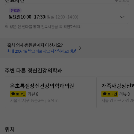
진료중
월요일
10:00 - 17:30
(
점심
12:30
-
14:00
)
※ 방문 전 전화를 통해 진료시간을 꼭 확인하세요!
혹시 의사·병원관계자 이신가요?
최대 200만원 받고 바로 광고 시작하세요! 💰💰
주변 다른 정신건강의학과
은초록샘정신건강의학과의원
가족사랑정신
리뷰
6
리뷰
8
로그인
로그인
서울 강서구 등촌3동
674m
서울 강서구 가양2
위치