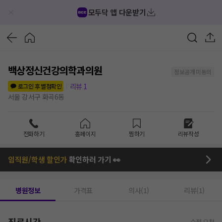
모두닥 앱 다운받기
백상정신건강의학과의원
정보공개 미동의
리뷰
1
로그인 후 별점확인
서울 강서구 화곡6동
전화하기
홈페이지
찜하기
리뷰작성
임직원/학생 할인가
확인하러 가기 👀
병원정보
가격표
의사(1)
리뷰(1)
진료시간
수정 요청