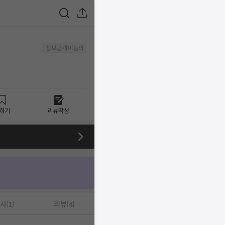
정보공개 미동의
하기
리뷰작성
사(1)
리뷰(4)