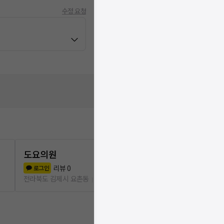
수정 요청
도요의원
에코르파밀
리뷰
0
리뷰
4
로그인
로그인
전라북도 김제시 요촌동
1.9km
전라북도 완주군