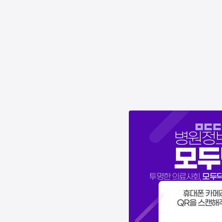
병원정
모두
모두
투명한 의료사회,
휴대폰 카메
QR을 스캔해