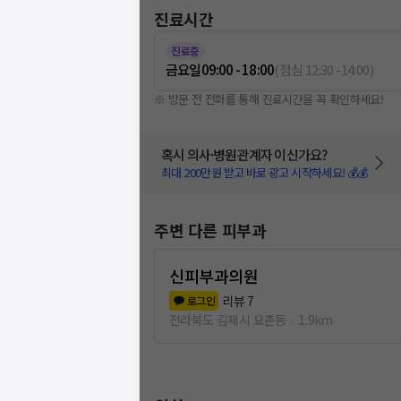
진료시간
진료중
금요일
09:00 - 18:00
(
점심
12:30
-
14:00
)
※ 방문 전 전화를 통해 진료시간을 꼭 확인하세요!
혹시 의사·병원관계자 이신가요?
최대 200만원 받고 바로 광고 시작하세요! 💰💰
주변 다른 피부과
신피부과의원
리뷰
7
로그인
전라북도 김제시 요촌동
1.9km