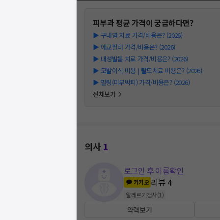
피부과
평균 가격이 궁금하다면?
▶
구내염 치료 가격/비용은? (2026)
▶
애교필러 가격/비용은? (2026)
▶
내성발톱 치료 가격/비용은? (2026)
▶
모발이식 비용 | 탈모치료 비용은? (2026)
▶
필링(피부박피) 가격/비용은? (2026)
전체보기
의사
1
로그인 후 이름확인
리뷰
4
카카오
알레르기검사
(
1
)
약력보기