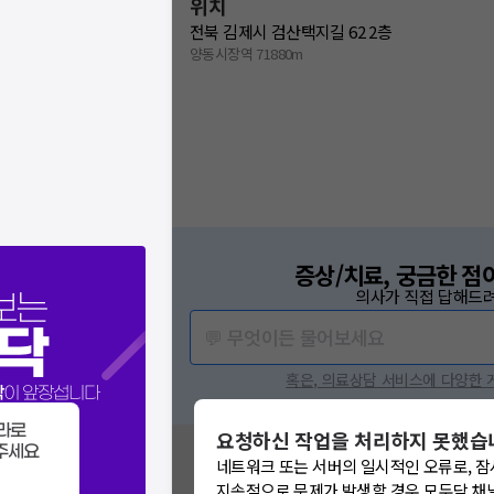
위치
전북 김제시 검산택지길 62 2층
양동시장역 71880m
증상/치료, 궁금한 점
의사가 직접 답해드려
보는
닥
💬 무엇이든 물어보세요
혹은, 의료상담 서비스에 다양한
닥
이 앞장섭니다
라로
요청하신 작업을 처리하지 못했습
혹시 잘못된 병원정보가 있나요?
주세요
네트워크 또는 서버의 일시적인 오류로, 잠
모두닥 팀에 알려주세요!
지속적으로 문제가 발생할 경우 모두닥 채