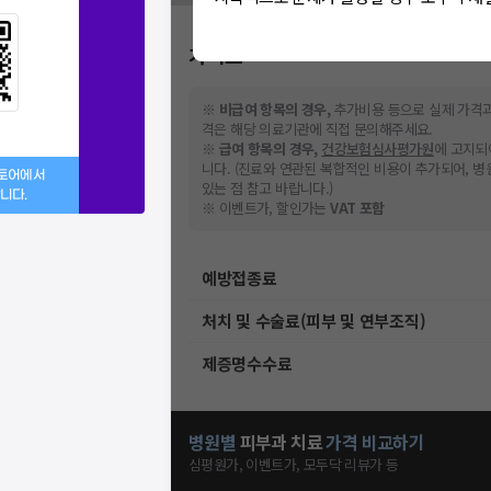
가격표
※
비급여 항목의 경우,
추가비용 등으로 실제 가격과
격은 해당 의료기관에 직접 문의해주세요.
※
급여 항목의 경우,
건강보험심사평가원
에 고지되
니다. (진료와 연관된 복합적인 비용이 추가되어, 
스토어에서
있는 점 참고 바랍니다.)
니다.
※ 이벤트가, 할인가는
VAT 포함
예방접종료
처치 및 수술료(피부 및 연부조직)
제증명수수료
병원별
피부과
치료
가격 비교하기
심평원가, 이벤트가, 모두닥 리뷰가 등