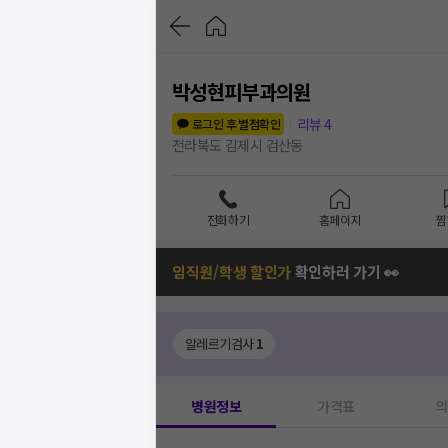
박성현피부과의원
리뷰
4
로그인 후 별점확인
전라북도 김제시 검산동
전화하기
홈페이지
찜
임직원/학생 할인가
확인하러 가기 👀
알레르기검사
1
병원정보
가격표
의