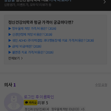
심평원가, 이벤트가, 모두닥 리뷰가 등
정신건강의학과
평균 가격이 궁금하다면?
▶
항우울제 처방 가격/비용은? (2026)
▶
신경안정제 처방 비용은? (2026)
▶
성인 ADHD (주의력결핍 과다행동장애) 치료 가격/비용은? (2026)
▶
급여/ 비급여란? (2026)
▶
불면증 치료 가격/비용은? (2026)
전체보기
의사
1
수정 요청
로그인 후 이름확인
리뷰
5
카카오
정신과 상담(진료)
(
4
)
항우울제 처방 (OLD)
(
3
)
+
5