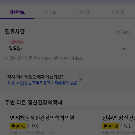
병원정보
가격표
의사(1)
리뷰(5)
진료시간
수정 요청
진료휴무
일요일
-
※ 방문 전 전화를 통해 진료시간을 꼭 확인하세요!
혹시 의사·병원관계자 이신가요?
최대 200만원 받고 바로 광고 시작하세요! 💰💰
주변 다른 정신건강의학과
연세채움정신건강의학과의원
전수연 정신
리뷰
6
리뷰
1
로그인
로그인
서울 강남구 역삼1동
11m
서울 강남구 역삼1