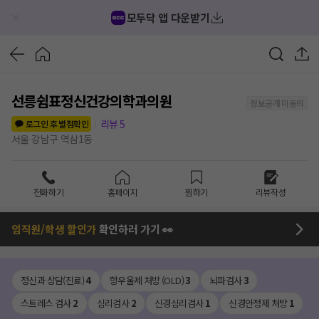
모두닥 앱 다운받기
선릉쉼표정신건강의학과의원
정보공개 미동의
리뷰
5
로그인 후 별점확인
서울 강남구 역삼1동
전화하기
홈페이지
찜하기
리뷰작성
임직원/학생 할인가
확인하러 가기 👀
정신과 상담(진료)
4
항우울제 처방 (OLD)
3
뇌파검사
3
스트레스 검사
2
심리검사
2
신경심리검사
1
신경안정제 처방
1