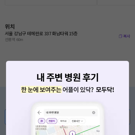
위치
서울 강남구 테헤란로 337 화남타워 15층
복사
선릉역 60m
증상/치료, 궁금한 점이 있나요?
의사가 직접 답해드려요!
💬 무엇이든 물어보세요
혹은, 의료상담 서비스에 다양한 게시글 보러가기