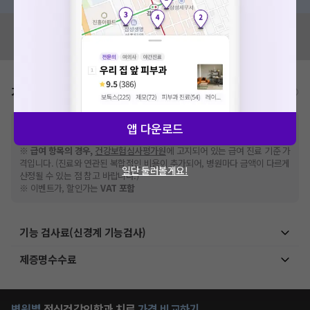
혹시 잘못된 병원정보가 있나요?
모두닥 팀에 알려주세요!
가격표
비급여/급여 진료란?
※
비급여 항목의 경우,
추가비용 등으로 실제 가격과 상이할 수 있으니, 정확
앱 다운로드
한 가격은 해당 의료기관에 직접 문의해주세요.
※
급여 항목의 경우,
건강보험심사평가원
에 고지되어 있는 급여 진료 기준 가
격입니다. (진료와 연관된 복합적인 비용이 추가되어, 병원마다 금액이 다르게
일단 둘러볼게요!
산정될 수 있는 점 참고 바랍니다.)
※ 이벤트가, 할인가는
VAT 포함
기능 검사료(신경계 기능검사)
제증명수수료
병원별
정신건강의학과
치료
가격 비교하기