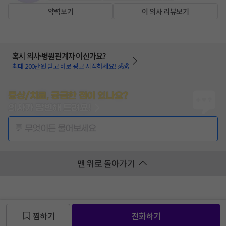
약력보기
이 의사 리뷰보기
혹시 의사·병원관계자 이신가요?
최대 200만원 받고 바로 광고 시작하세요! 💰💰
증상/치료, 궁금한 점이 있나요?
의사가 답변해 드려요!
💬 무엇이든 물어보세요
맨 위로 돌아가기
찜하기
전화하기
찜 목록보기
찜 목록보기