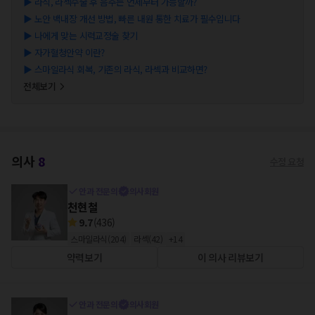
▶
라식, 라섹수술 후 음주는 언제부터 가능할까?
▶
노안 백내장 개선 방법, 빠른 내원 통한 치료가 필수입니다
▶
나에게 맞는 시력교정술 찾기
▶
자가혈청안약 이란?
▶
스마일라식 회복, 기존의 라식, 라섹과 비교하면?
전체보기
의사
8
수정 요청
안과 전문의
의사회원
천현철
9.7
(
436
)
스마일라식
(
204
)
라섹
(
42
)
+
14
약력보기
이 의사 리뷰보기
안과 전문의
의사회원