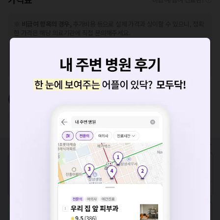
※
비급여 항목의 경우,
추가비용 등으로 실제 가격과 상이할 수 있으니, 정확
한 가격은 해당 의료기관에 직접 문의해주세요.
※
급여 항목의 경우,
건강보험심사평가원
에 고지되어 있는 급여 진료 기준 가
격입니다. (진료와 연관된 복합적인 비용이 추가되어, 병원마다 금액이 다르게
산정될 수 있는 점 참고 바랍니다.)
※ 이벤트가, 할인가는
VAT 포함
시력교정술
노안수술
백내장수술
드림렌즈
안구건조증 IPL
요청하신 작업을 처리하지 못했습니다.
비급여
종류
정상가
이벤트가
임직원/학생 할인가
네트워크 또는 서버의 일시적인 오류로, 잠시 후 다시 시도해주
세요. 지속적으로 문제가 발생할 경우 모두닥 채널톡으로 문의
0원 ~
-
-
시력교정술
해주세요.
검진
확인
예약하기
상세보기
8월 스마일라식