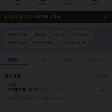
가격표
예약하기
찜하기
리뷰작성
임직원/학생 할인가
확인하러 가기 👀
스마일라식
792
라섹
189
라식
138
렌즈삽입술
48
스마일프로
33
인공눈물 처방
33
시력교정술 검진
28
드림렌즈
22
백내장수술 (다초점)
6
백내장검사
6
망막질환치료
4
드림렌즈 검진
3
망막레이저
3
안구건조증 IPL
2
병원정보
가격표
의사(8)
리뷰(1386)
스마트라식
2
안구운동검사
1
노안/백내장수술 (단초점)
1
진료시간
백내장수술 (단초점/급여)
1
망막열공치료
1
안경처방전
1
수정 요청
진료중
토요일
08:30 - 17:00
(
점심
13:00
-
14:00
)
※ 방문 전 전화를 통해 진료시간을 꼭 확인하세요!