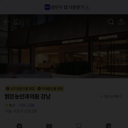
밝은눈안과의원 강남 후기/가격/비용 (2026) | 모두닥
모두닥 앱 다운받기
1
/
10
임직원할인몰 병원
학생할인몰 병원
밝은눈안과의원 강남
정보공개동의
9.7
리뷰
1386
서울 서초구 반포1동