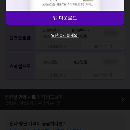
스마일라식
250만원
220만원
210만원
앱 다운로드
예약하기
상세보기
550만원 ~
540만원 ~
???,???
일단 둘러볼게요!
600만원
600만원
렌즈삽입술
예약하기
상세보기
450만원
410만원
???,???
스마일프로
예약하기
상세보기
병원별
안과
치료
가격 비교하기
심평원가, 이벤트가, 모두닥 리뷰가 등
안과
평균 가격이 궁금하다면?