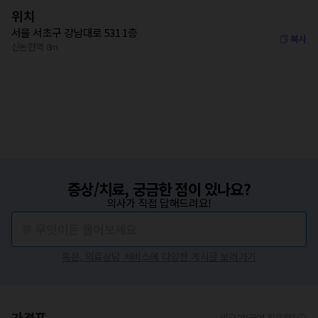
위치
서울 서초구 강남대로 531 1층
복사
신논현역 8m
증상/치료, 궁금한 점이 있나요?
의사가 직접 답해드려요!
💬 무엇이든 물어보세요
혹은, 의료상담 서비스에 다양한 게시글 보러가기
가격표
비급여/급여 진료란?