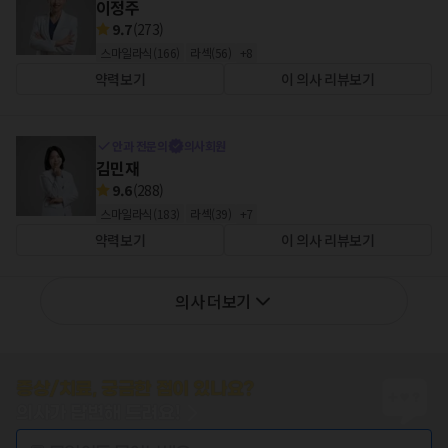
이정주
9.7
(
273
)
스마일라식
(
166
)
라섹
(
56
)
+
8
약력보기
이 의사 리뷰보기
안과 전문의
의사회원
김민재
9.6
(
288
)
스마일라식
(
183
)
라섹
(
39
)
+
7
약력보기
이 의사 리뷰보기
의사 더보기
증상/치료, 궁금한 점이 있나요?
의사가 답변해 드려요!