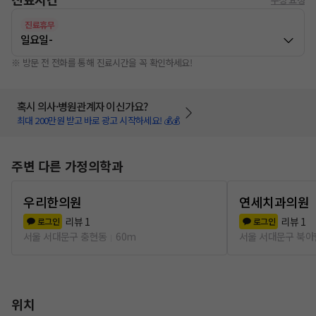
진료휴무
일요일
-
※ 방문 전 전화를 통해 진료시간을 꼭 확인하세요!
혹시 의사·병원관계자 이신가요?
최대 200만원 받고 바로 광고 시작하세요! 💰💰
주변 다른 가정의학과
우리한의원
연세치과의원
리뷰
1
리뷰
1
로그인
로그인
서울 서대문구 충현동
60m
서울 서대문구 북
위치