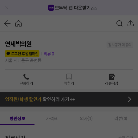
모두닥 앱 다운받기
연세박의원
정보공개 미동의
리뷰
0
로그인 후 별점확인
서울 서대문구 충현동
전화하기
찜하기
리뷰작성
임직원/학생 할인가
확인하러 가기 👀
병원정보
가격표
의사(1)
리뷰(0)
진료시간
수정 요청