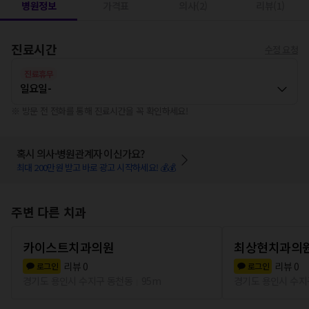
병원정보
가격표
의사(2)
리뷰(1)
진료시간
수정 요청
진료휴무
일요일
-
※ 방문 전 전화를 통해 진료시간을 꼭 확인하세요!
혹시 의사·병원관계자 이신가요?
최대 200만원 받고 바로 광고 시작하세요! 💰💰
주변 다른 치과
카이스트치과의원
최상현치과의
리뷰
0
리뷰
0
로그인
로그인
경기도 용인시 수지구 동천동
95m
경기도 용인시 수지