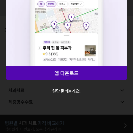
혹시 잘못된 병원정보가 있나요?
요청하신 작업을 처리하지 못했습니다.
모두닥 팀에 알려주세요!
네트워크 또는 서버의 일시적인 오류로, 잠시 후 다시 시도해주
세요. 지속적으로 문제가 발생할 경우 모두닥 채널톡으로 문의
해주세요.
가격표
비급여/급여 진료란?
확인
※
비급여 항목의 경우,
추가비용 등으로 실제 가격과 상이할 수 있으니, 정확
한 가격은 해당 의료기관에 직접 문의해주세요.
※
급여 항목의 경우,
건강보험심사평가원
에 고지되어 있는 급여 진료 기준 가
격입니다. (진료와 연관된 복합적인 비용이 추가되어, 병원마다 금액이 다르게
산정될 수 있는 점 참고 바랍니다.)
※ 이벤트가, 할인가는
VAT 포함
앱 다운로드
치과치료
일단 둘러볼게요!
제증명수수료
병원별
치과
치료
가격 비교하기
심평원가, 이벤트가, 모두닥 리뷰가 등