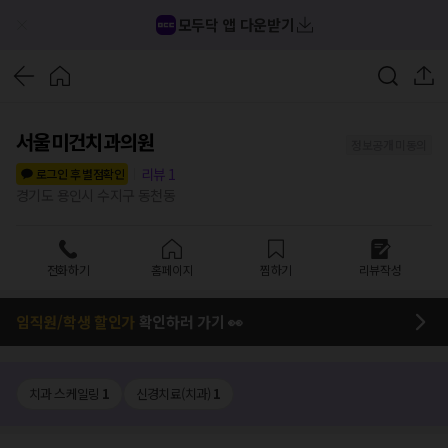
모두닥 앱 다운받기
서울미건치과의원
정보공개 미동의
리뷰
1
로그인 후 별점확인
경기도 용인시 수지구 동천동
전화하기
홈페이지
찜하기
리뷰작성
임직원/학생 할인가
확인하러 가기 👀
치과 스케일링
1
신경치료(치과)
1