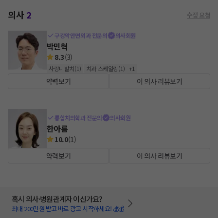
의사
2
수정 요청
구강악안면외과 전문의
의사회원
박민혁
8.3
(
3
)
사랑니발치
(
1
)
치과 스케일링
(
1
)
+
1
약력보기
이 의사 리뷰보기
통합치의학과 전문의
의사회원
한아름
10.0
(
1
)
약력보기
이 의사 리뷰보기
혹시 의사·병원관계자 이신가요?
최대 200만원 받고 바로 광고 시작하세요! 💰💰