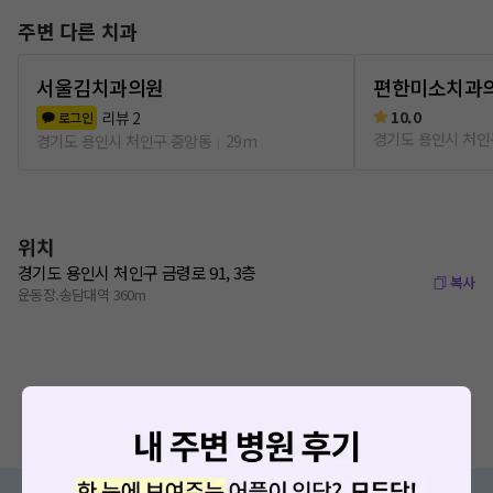
주변 다른 치과
서울김치과의원
편한미소치과
10.0
리뷰
2
로그인
경기도 용인시 처인
경기도 용인시 처인구 중앙동
29m
위치
경기도 용인시 처인구 금령로 91, 3층
복사
운동장.송담대역 360m