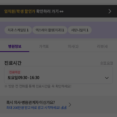
임직원/학생 할인가
확인하러 가기 👀
치과 스케일링
1
엑스레이 촬영(치과)
1
사랑니발치
1
병원정보
가격표
의사(2)
리뷰(4)
진료시간
수정 요청
진료마감
토요일
09:30 - 16:30
※ 방문 전 전화를 통해 진료시간을 꼭 확인하세요!
혹시 의사·병원관계자 이신가요?
최대 200만원 받고 바로 광고 시작하세요! 💰💰