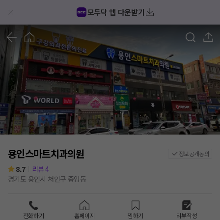
모두닥 앱 다운받기
1
/
3
용인스마트치과의원
정보공개동의
8.7
리뷰
4
경기도 용인시 처인구 중앙동
전화하기
홈페이지
찜하기
리뷰작성