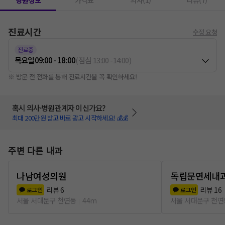
병원정보
가격표
의사(1)
리뷰(7)
진료시간
수정 요청
진료중
목요일
09:00 - 18:00
(
점심
13:00
-
14:00
)
※ 방문 전 전화를 통해 진료시간을 꼭 확인하세요!
혹시 의사·병원관계자 이신가요?
최대 200만원 받고 바로 광고 시작하세요! 💰💰
주변 다른 내과
나남여성의원
독립문연세내
리뷰
6
리뷰
16
로그인
로그인
서울 서대문구 천연동
44m
서울 서대문구 천연