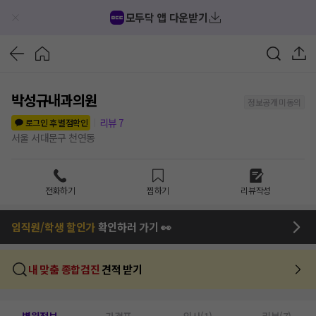
모두닥 앱 다운받기
박성규내과의원
정보공개 미동의
리뷰
7
로그인 후 별점확인
서울 서대문구 천연동
전화하기
찜하기
리뷰작성
임직원/학생 할인가
확인하러 가기 👀
내 맞춤 종합검진
견적 받기