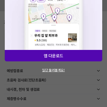
혹시 잘못된 병원정보가 있나요?
모두닥 팀에 알려주세요!
가격표
비급여/급여 진료란?
※
비급여 항목의 경우,
추가비용 등으로 실제 가격과 상이할 수 있으니, 정확
한 가격은 해당 의료기관에 직접 문의해주세요.
※
급여 항목의 경우,
건강보험심사평가원
에 고지되어 있는 급여 진료 기준 가
격입니다. (진료와 연관된 복합적인 비용이 추가되어, 병원마다 금액이 다르게
산정될 수 있는 점 참고 바랍니다.)
앱 다운로드
※ 이벤트가, 할인가는
VAT 포함
일단 둘러볼게요!
예방접종료
초음파 검사료(진단초음파)
내시경, 천자 및 생검료
제증명수수료