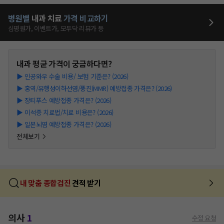
병원별
내과
치료
가격 비교하기
심평원가, 이벤트가, 모두닥 리뷰가 등
내과
평균 가격이 궁금하다면?
▶
인공와우 수술 비용/ 보험 기준은? (2026)
▶
홍역/유행성이하선염/풍진(MMR) 예방접종 가격은? (2026)
▶
장티푸스 예방접종 가격은? (2026)
▶
이석증 치료법/치료 비용은? (2026)
▶
일본뇌염 예방접종 가격은? (2026)
전체보기
내 맞춤 종합검진
견적 받기
의사
1
수정 요청