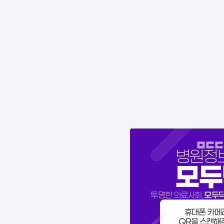
병원정
모두
모두
투명한 의료사회,
휴대폰 카메
QR을 스캔해