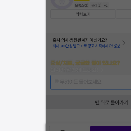
보톡스
(
2
)
필러
(
1
)
+
2
약력보기
혹시 의사·병원관계자 이신가요?
최대 200만원 받고 바로 광고 시작하세요! 💰💰
증상/치료, 궁금한 점이 있나요?
의사가 답변해 드려요!
💬 무엇이든 물어보세요
맨 위로 돌아가기