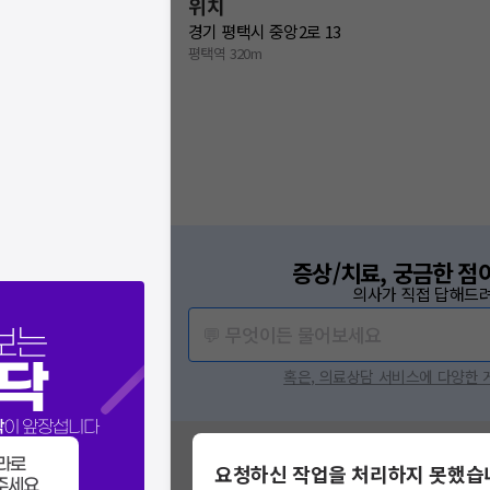
위치
경기 평택시 중앙2로 13
평택역 320m
증상/치료, 궁금한 점
의사가 직접 답해드려
💬 무엇이든 물어보세요
보는
닥
혹은, 의료상담 서비스에 다양한
닥
이 앞장섭니다
혹시 잘못된 병원정보가 있나요?
라로
요청하신 작업을 처리하지 못했습
모두닥 팀에 알려주세요!
주세요