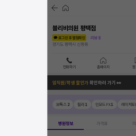
블리비의원 평택점
리뷰
8
로그인 후 별점확인
경기도 평택시 신평동
전화하기
홈페이지
찜
임직원/학생 할인가
확인하러 가기 👀
보톡스
2
필러
1
인모드 FX
1
레이저토
병원정보
가격표
의