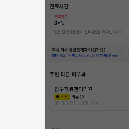
진료시간
진료휴무
일요일
-
※ 방문 전 전화를 통해 진료시간을 꼭 확인하세요!
혹시 의사·병원관계자 이신가요?
최대 200만원 받고 바로 광고 시작하세요! 💰💰
주변 다른 피부과
압구정뷰앤미의원
리뷰
10
로그인
경기도 평택시 신평동
0m