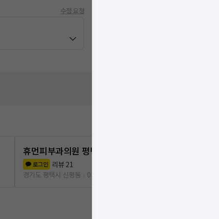
수정 요청
휴먼피부과의원 평택점
미앤미의원 
리뷰
21
리뷰
3
로그인
로그인
경기도 평택시 신평동
0m
경기도 평택시 