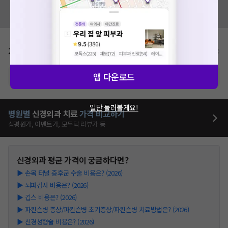
혹시 잘못된 병원정보가 있나요?
모두닥 팀에 알려주세요!
가격표
비급여/급여 진료란?
앱 다운로드
※ 해당병원의 비급여 가격표는 현재 준비중입니다.
일단 둘러볼게요!
병원별
신경외과
치료
가격 비교하기
심평원가, 이벤트가, 모두닥 리뷰가 등
신경외과
평균 가격이 궁금하다면?
▶
손목 터널 증후군 수술 비용은? (2026)
▶
뇌파검사 비용은? (2026)
▶
깁스 비용은? (2026)
▶
파킨슨병 증상/파킨슨병 초기증상/파킨슨병 치료방법은? (2026)
▶
신경성형술 비용은? (2026)