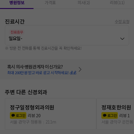
병원정보
가격표
의사(2)
리뷰(11)
진료시간
수정 요청
진료휴무
일요일
-
※ 방문 전 전화를 통해 진료시간을 꼭 확인하세요!
혹시 의사·병원관계자 이신가요?
최대 200만원 받고 바로 광고 시작하세요! 💰💰
주변 다른 신경외과
정구일정형외과의원
정재호한의원
리뷰
20
리뷰
1
로그인
로그인
서울 관악구 청룡동
211m
서울 관악구 은천동