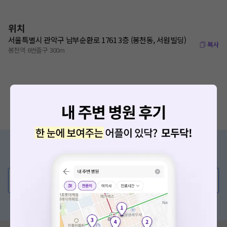
위치
서울특별시 관악구 남부순환로 1761 3층 (봉천동, 서원빌딩)
복사
봉천역 6번출구 300m
증상/치료, 궁금한 점이 있나요?
의사가 직접 답해드려요!
💬 무엇이든 물어보세요
혹은, 의료상담 서비스에 다양한 게시글 보러가기