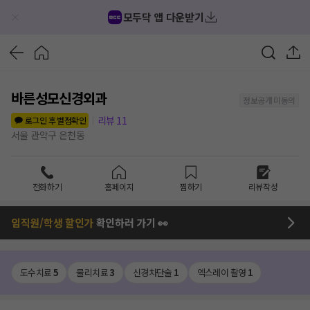
모두닥 앱 다운받기
바른성모신경외과
정보공개 미동의
리뷰
11
로그인 후 별점확인
서울 관악구 은천동
전화하기
홈페이지
찜하기
리뷰작성
임직원/학생 할인가
확인하러 가기 👀
도수치료
5
물리치료
3
신경차단술
1
엑스레이 촬영
1