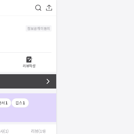
정보공개 미동의
리뷰작성
단서
1
깁스
1
사(1)
리뷰(19)