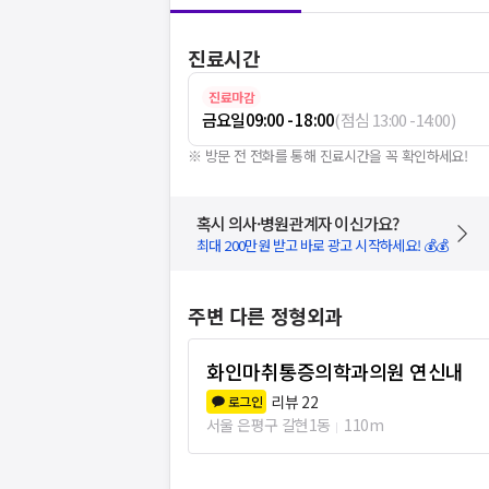
진료시간
진료마감
금요일
09:00 - 18:00
(
점심
13:00
-
14:00
)
※ 방문 전 전화를 통해 진료시간을 꼭 확인하세요!
혹시 의사·병원관계자 이신가요?
최대 200만원 받고 바로 광고 시작하세요! 💰💰
주변 다른 정형외과
화인마취통증의학과의원 연신내
리뷰
22
로그인
서울 은평구 갈현1동
110m