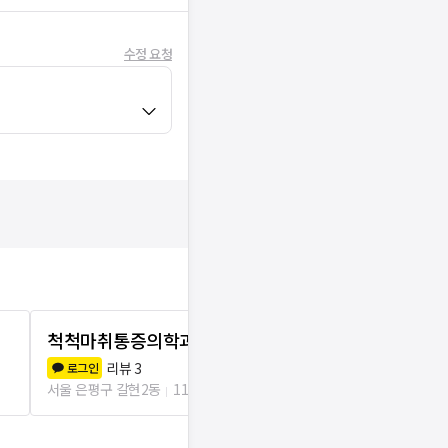
수정 요청
척척마취통증의학과의원
위풍당당재
리뷰
3
리뷰
0
로그인
로그인
서울 은평구 갈현2동
113m
서울 은평구 불광