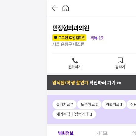
민정형외과의원
리뷰
19
로그인 후 별점확인
서울 은평구 대조동
전화하기
찜하기
임직원/학생 할인가
확인하러 가기 👀
물리치료
7
도수치료
2
약물치료
1
진
체외충격파(정형외과)
1
병원정보
가격표
의