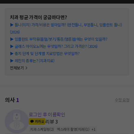
치과
평균 가격이 궁금하다면?
▶
틀니(의치) 가격/비용은 얼마일까? (완전틀니, 부분틀니, 임플란트 틀니)
(2026)
▶
임플란트 부작용(출혈/붓기/통증/염증)들에는 무엇이 있을까?
▶
글래스 아이오노머는 무엇일까? 그리고 가격은? (2026)
▶
충치 단계 및 단계별 치료방법은 무엇일까?
▶
레진의 종류는? (치과치료)
전체보기
의사
1
수정 요청
로그인 후 이름확인
리뷰
3
카카오
치과 스케일링
(
2
)
엑스레이 촬영(치과)
(
1
)
+
1