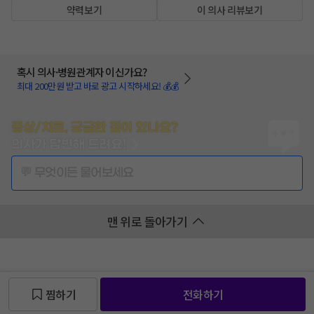
약력보기
이 의사 리뷰보기
혹시 의사·병원관계자 이신가요?
최대 200만원 받고 바로 광고 시작하세요! 💰💰
증상/치료, 궁금한 점이 있나요?
의사가 답변해 드려요!
💬 무엇이든 물어보세요
맨 위로 돌아가기
찜하기
전화하기
찜 목록보기
찜 목록보기