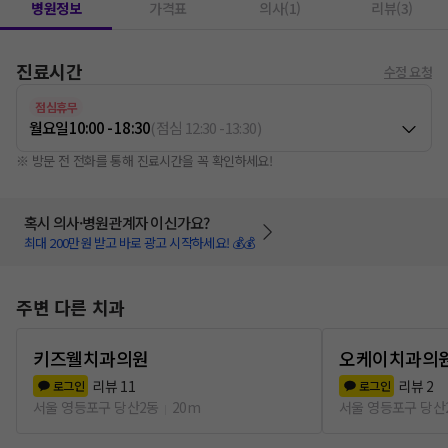
병원정보
가격표
의사(1)
리뷰(3)
진료시간
수정 요청
점심휴무
월요일
10:00 - 18:30
(
점심
12:30
-
13:30
)
※ 방문 전 전화를 통해 진료시간을 꼭 확인하세요!
혹시 의사·병원관계자 이신가요?
최대 200만원 받고 바로 광고 시작하세요! 💰💰
주변 다른 치과
키즈웰치과의원
오케이치과의
리뷰
11
리뷰
2
로그인
로그인
서울 영등포구 당산2동
20m
서울 영등포구 당산