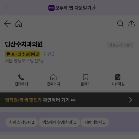
모두닥 앱 다운받기
당산수치과의원
정보공개 미동의
리뷰
3
로그인 후 별점확인
서울 영등포구 당산2동
전화하기
홈페이지
찜하기
리뷰작성
임직원/학생 할인가
확인하러 가기 👀
치과 스케일링
2
엑스레이 촬영(치과)
1
사랑니발치
1