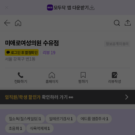
모두닥 앱 다운받기
미애로여성의원 수유점
정보공개 미동의
리뷰
19
로그인 후 별점확인
서울 강북구 번1동
전화하기
홈페이지
찜하기
리뷰작성
임직원/학생 할인가
확인하러 가기 👀
질소독(질스케일링)
1
알레르기검사
1
여드름 염증주사
1
초음파
1
식욕억제제
1