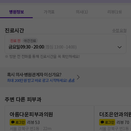
병원정보
가격표
의사(1)
리뷰(19)
진료시간
수정 요청
진료 전
야간진료
금요일
09:30 - 20:00
(
점심
13:00
-
14:00
)
※ 방문 전 전화를 통해 진료시간을 꼭 확인하세요!
혹시 의사·병원관계자 이신가요?
최대 200만원 받고 바로 광고 시작하세요! 💰💰
주변 다른 피부과
아름다운피부과의원
더조은안과의
리뷰
53
리뷰
70
로그인
로그인
서울 강북구 번1동
22m
서울 강북구 번1동