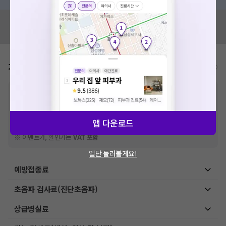
혹시 잘못된 병원정보가 있나요?
모두닥 팀에 알려주세요!
가격표
비급여/급여 진료란?
※
비급여 항목의 경우,
추가비용 등으로 실제 가격과 상이할 수 있으니, 정확
한 가격은 해당 의료기관에 직접 문의해주세요.
※
급여 항목의 경우,
건강보험심사평가원
에 고지되어 있는 급여 진료 기준 가
격입니다. (진료와 연관된 복합적인 비용이 추가되어, 병원마다 금액이 다르게
앱 다운로드
산정될 수 있는 점 참고 바랍니다.)
※ 이벤트가, 할인가는
VAT 포함
일단 둘러볼게요!
예방접종료
초음파 검사료(진단초음파)
상급병실료