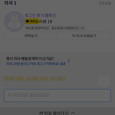
의사
1
수정 요청
로그인 후 이름확인
리뷰
19
카카오
여드름 염증주사
(
1
)
질소독(질스케일링)
(
1
)
+
3
약력보기
이 의사 리뷰보기
혹시 의사·병원관계자 이신가요?
최대 200만원 받고 바로 광고 시작하세요! 💰💰
증상/치료, 궁금한 점이 있나요?
의사가 답변해 드려요!
💬 무엇이든 물어보세요
맨 위로 돌아가기