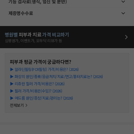
기능 검사료(생식, 임신 및 분만)
제증명수수료
병원별
피부과
치료
가격 비교하기
심평원가, 이벤트가, 모두닥 리뷰가 등
피부과
평균 가격이 궁금하다면?
▶
알라딘필링(FCR필링) 가격/비용은? (2026)
▶
화상의 원인/종류/응급처치/치료/연고/흉터치료는? (2026)
▶
리쥬란 힐러 가격/비용은? (2026)
▶
필러 가격/비용은(수입)? (2026)
▶
여드름 원인/증상/치료/관리는? (2026)
전체보기