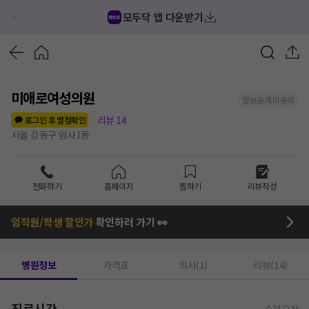
모두닥 앱 다운받기
미애로여성의원
정보공개 미동의
리뷰
14
로그인 후 별점확인
서울 강동구 암사1동
전화하기
홈페이지
찜하기
리뷰작성
임직원/학생 할인가
확인하러 가기 👀
병원정보
가격표
의사(1)
리뷰(14)
진료시간
수정 요청