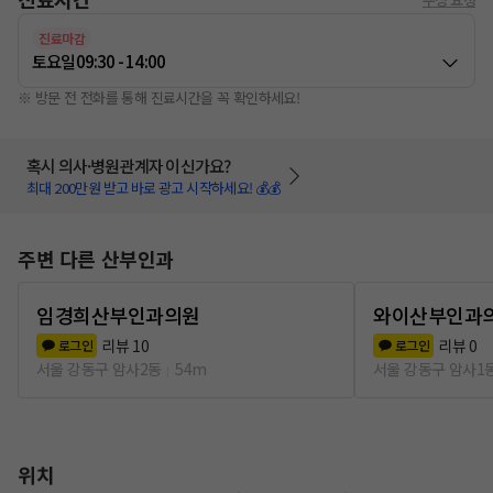
진료마감
토요일
09:30 - 14:00
※ 방문 전 전화를 통해 진료시간을 꼭 확인하세요!
혹시 의사·병원관계자 이신가요?
최대 200만원 받고 바로 광고 시작하세요! 💰💰
주변 다른 산부인과
임경희산부인과의원
와이산부인과
리뷰
10
리뷰
0
로그인
로그인
서울 강동구 암사2동
54m
서울 강동구 암사1
위치