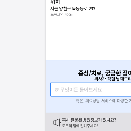
위치
서울 양천구 목동동로 293
오목교역 400m
증상/치료, 궁금한 점
보는
의사가 직접 답해드려
닥
💬 무엇이든 물어보세요
닥
이 앞장섭니다
혹은, 의료상담 서비스에 다양한
라로
요청하신 작업을 처리하지 못했습
주세요
네트워크 또는 서버의 일시적인 오류로, 잠
혹시 잘못된 병원정보가 있나요?
지속적으로 문제가 발생할 경우 모두닥 채
모두닥 팀에 알려주세요!