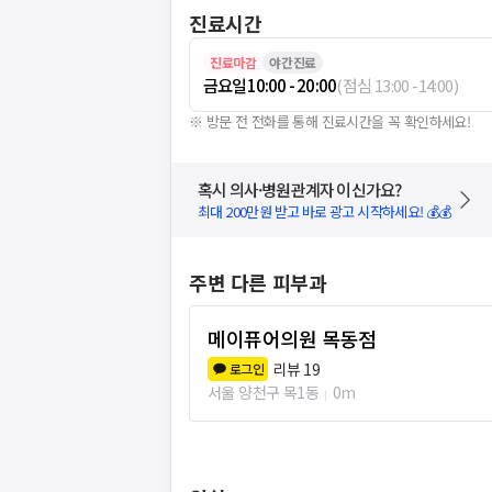
진료시간
진료마감
야간진료
금요일
10:00 - 20:00
(
점심
13:00
-
14:00
)
※ 방문 전 전화를 통해 진료시간을 꼭 확인하세요!
혹시 의사·병원관계자 이신가요?
최대 200만원 받고 바로 광고 시작하세요! 💰💰
주변 다른 피부과
메이퓨어의원 목동점
리뷰
19
로그인
서울 양천구 목1동
0m