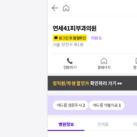
연세41피부과의원
리뷰
6
로그인 후 별점확인
서울 양천구 목1동
전화하기
홈페이지
찜
임직원/학생 할인가
확인하러 가기 👀
여드름 염증주사
2
여드름 약물치료
1
병원정보
가격표
의