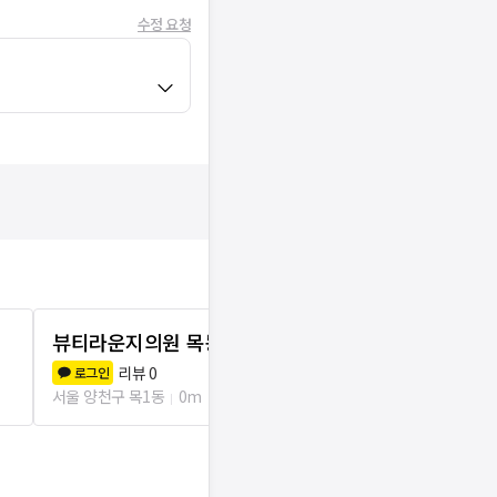
수정 요청
뷰티라운지의원 목동점
본피부과의
리뷰
0
리뷰
4
로그인
로그인
서울 양천구 목1동
0m
서울 양천구 목1