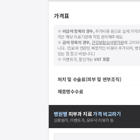
가격표
※
비급여 항목의 경우,
추가비용 등으로 실제 가격과
격은 해당 의료기관에 직접 문의해주세요.
※
급여 항목의 경우,
건강보험심사평가원
에 고지되
스토어에서
니다. (진료와 연관된 복합적인 비용이 추가되어, 
니다.
있는 점 참고 바랍니다.)
※ 이벤트가, 할인가는
VAT 포함
처치 및 수술료(피부 및 연부조직)
제증명수수료
병원별
피부과
치료
가격 비교하기
심평원가, 이벤트가, 모두닥 리뷰가 등