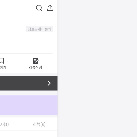
정보공개 미동의
하기
리뷰작성
사(1)
리뷰(6)