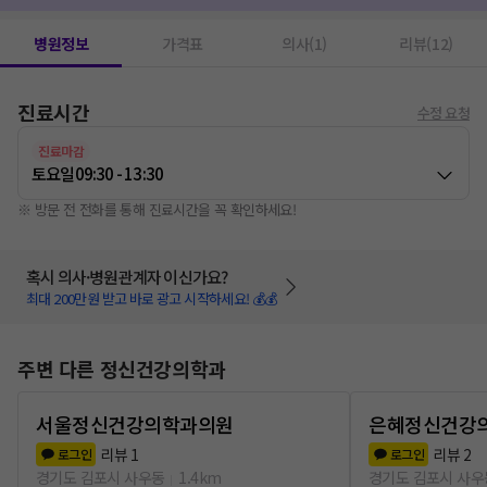
병원정보
가격표
의사(1)
리뷰(12)
진료시간
수정 요청
진료마감
토요일
09:30 - 13:30
※ 방문 전 전화를 통해 진료시간을 꼭 확인하세요!
혹시 의사·병원관계자 이신가요?
최대 200만원 받고 바로 광고 시작하세요! 💰💰
주변 다른 정신건강의학과
서울정신건강의학과의원
은혜정신건강
리뷰
1
리뷰
2
로그인
로그인
경기도 김포시 사우동
1.4km
경기도 김포시 사우