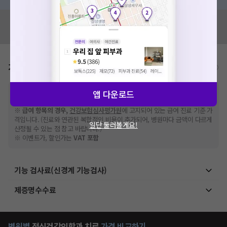
혹시 잘못된 병원정보가 있나요?
모두닥 팀에 알려주세요!
가격표
비급여/급여 진료란?
※
비급여 항목의 경우,
추가비용 등으로 실제 가격과 상이할 수 있으니, 정확
앱 다운로드
한 가격은 해당 의료기관에 직접 문의해주세요.
※
급여 항목의 경우,
건강보험심사평가원
에 고지되어 있는 급여 진료 기준 가
격입니다. (진료와 연관된 복합적인 비용이 추가되어, 병원마다 금액이 다르게
일단 둘러볼게요!
산정될 수 있는 점 참고 바랍니다.)
※ 이벤트가, 할인가는
VAT 포함
기능 검사료(신경계 기능검사)
제증명수수료
병원별
정신건강의학과
치료
가격 비교하기