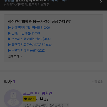
심평원가, 이벤트가, 모두닥 리뷰가 등
정신건강의학과
평균 가격이 궁금하다면?
▶
신경안정제 처방 비용은? (2026)
▶
급여/ 비급여란? (2026)
▶
스트레스 증상/해소법은? (2026)
▶
불면증 치료 가격/비용은? (2026)
▶
수면제 처방 비용은? (2026)
전체보기
의사
1
수정 요청
로그인 후 이름확인
리뷰
12
카카오
정신과 상담(진료)
(
8
)
심리검사
(
3
)
+
4