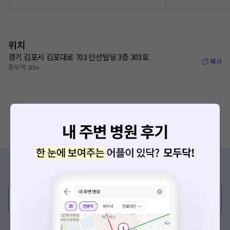
위치
경기 김포시 김포대로 703 인선빌딩 3층 303호
복사
풍무역 80m
증상/치료, 궁금한 점이 있나요?
의사가 직접 답해드려요!
💬 무엇이든 물어보세요
혹은, 의료상담 서비스에 다양한 게시글 보러가기