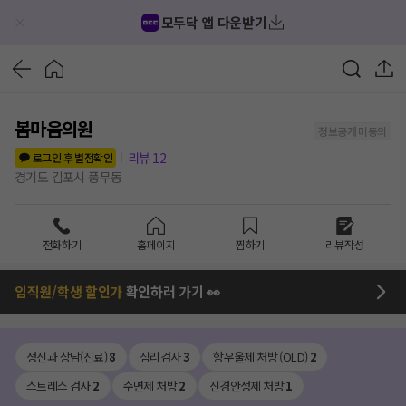
모두닥 앱 다운받기
봄마음의원
정보공개 미동의
리뷰
12
로그인 후 별점확인
경기도 김포시 풍무동
전화하기
홈페이지
찜하기
리뷰작성
임직원/학생 할인가
확인하러 가기 👀
정신과 상담(진료)
8
심리검사
3
항우울제 처방 (OLD)
2
스트레스 검사
2
수면제 처방
2
신경안정제 처방
1