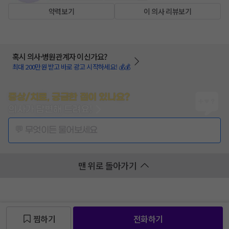
약력보기
이 의사 리뷰보기
혹시 의사·병원관계자 이신가요?
최대 200만원 받고 바로 광고 시작하세요! 💰💰
증상/치료, 궁금한 점이 있나요?
의사가 답변해 드려요!
💬 무엇이든 물어보세요
맨 위로 돌아가기
찜하기
전화하기
찜 목록보기
찜 목록보기