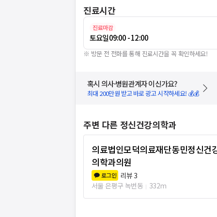
진료시간
진료마감
토요일
09:00 - 12:00
※ 방문 전 전화를 통해 진료시간을 꼭 확인하세요!
혹시 의사·병원관계자 이신가요?
최대 200만원 받고 바로 광고 시작하세요! 💰💰
주변 다른 정신건강의학과
의료법인모덕의료재단동민정신건
의학과의원
리뷰
3
로그인
서울 은평구 녹번동
332m