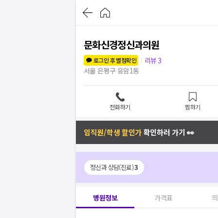
문화신경정신과의원
리뷰
3
로그인 후 별점확인
서울 은평구 응암1동
전화하기
찜하기
임직원/학생 할인가
확인하러 가기 👀
정신과 상담(진료)
3
병원정보
가격표
의