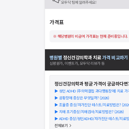
모두닥 팀에 알려주세요!
가격표
※ 해당병원의 비급여 가격표는 현재 준비중입니다.
병원별
정신건강의학과
치료
가격 비교하기
심평원가, 이벤트가, 모두닥 리뷰가 등
정신건강의학과
평균 가격이 궁금하다면
▶
성인 ADHD (주의력결핍 과다행동장애) 치료 가격/
▶
공황장애 증상은 무엇일까? (2026)
▶
조울증 증상/자가진단 테스트/치료방법은? (2026
▶
치매 초기증상/치매검사/치료방법은? (2026)
▶
ADHD 증상/성인ADHD/자가진단 테스트/치료방법
전체보기