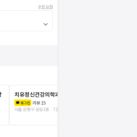
수정 요청
강
치유정신건강의학과의원
서울특별시
리뷰
15
리뷰
1
로그인
로그인
서울 은평구 응암1동
721m
서울 은평구 응암