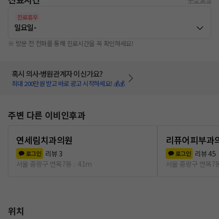
진료휴무
일요일
-
※ 방문 전 전화를 통해 진료시간을 꼭 확인하세요!
혹시 의사·병원관계자 이신가요?
최대 200만원 받고 바로 광고 시작하세요! 💰💰
주변 다른 이비인후과
연세림치과의원
리퓨어피부과
리뷰
3
리뷰
45
로그인
로그인
서울 중랑구 면목7동
41m
서울 중랑구 면목7
위치