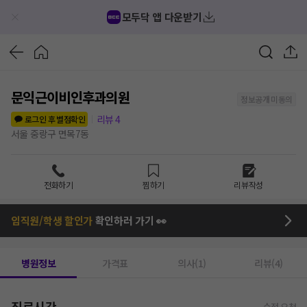
모두닥 앱 다운받기
문익근이비인후과의원
정보공개 미동의
리뷰
4
로그인 후 별점확인
서울 중랑구 면목7동
전화하기
찜하기
리뷰작성
임직원/학생 할인가
확인하러 가기 👀
병원정보
가격표
의사(1)
리뷰(4)
진료시간
수정 요청