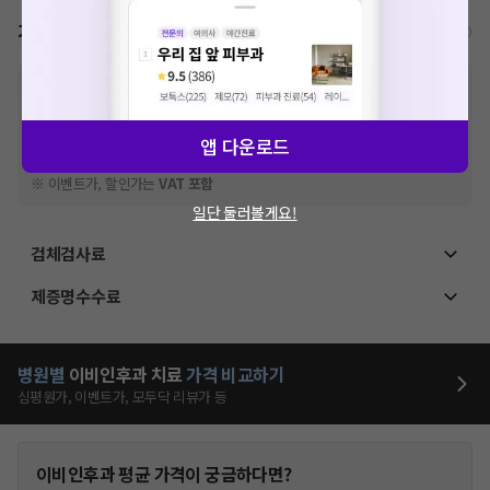
가격표
비급여/급여 진료란?
※
비급여 항목의 경우,
추가비용 등으로 실제 가격과 상이할 수 있으니, 정확
한 가격은 해당 의료기관에 직접 문의해주세요.
※
급여 항목의 경우,
건강보험심사평가원
에 고지되어 있는 급여 진료 기준 가
앱 다운로드
격입니다. (진료와 연관된 복합적인 비용이 추가되어, 병원마다 금액이 다르게
산정될 수 있는 점 참고 바랍니다.)
※ 이벤트가, 할인가는
VAT 포함
일단 둘러볼게요!
검체검사료
제증명수수료
병원별
이비인후과
치료
가격 비교하기
심평원가, 이벤트가, 모두닥 리뷰가 등
이비인후과
평균 가격이 궁금하다면?