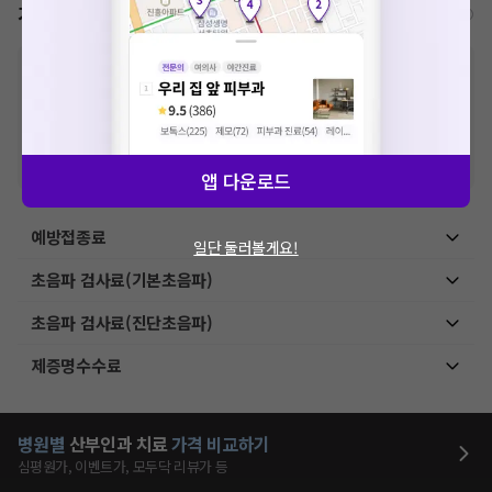
가격표
비급여/급여 진료란?
※
비급여 항목의 경우,
추가비용 등으로 실제 가격과 상이할 수 있으니, 정확
한 가격은 해당 의료기관에 직접 문의해주세요.
※
급여 항목의 경우,
건강보험심사평가원
에 고지되어 있는 급여 진료 기준 가
격입니다. (진료와 연관된 복합적인 비용이 추가되어, 병원마다 금액이 다르게
산정될 수 있는 점 참고 바랍니다.)
※ 이벤트가, 할인가는
VAT 포함
앱 다운로드
예방접종료
일단 둘러볼게요!
초음파 검사료(기본초음파)
초음파 검사료(진단초음파)
제증명수수료
병원별
산부인과
치료
가격 비교하기
심평원가, 이벤트가, 모두닥 리뷰가 등