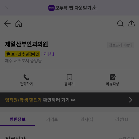
모두닥 앱 다운받기
제일산부인과의원
정보공개 미동의
리뷰
1
로그인 후 별점확인
제주 서귀포시 중앙동
전화하기
찜하기
리뷰작성
임직원/학생 할인가
확인하러 가기 👀
병원정보
가격표
의사(1)
리뷰(1)
진료시간
수정 요청