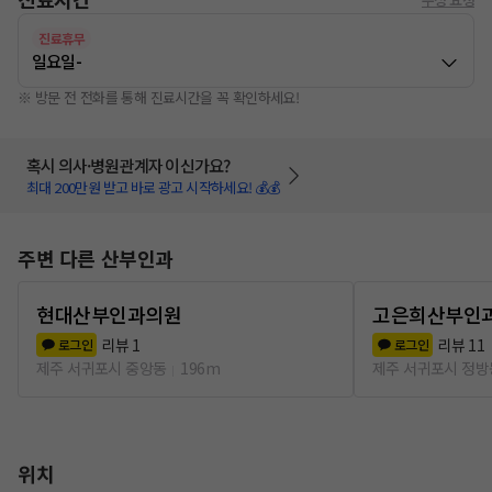
진료휴무
일요일
-
※ 방문 전 전화를 통해 진료시간을 꼭 확인하세요!
혹시 의사·병원관계자 이신가요?
최대 200만원 받고 바로 광고 시작하세요! 💰💰
주변 다른 산부인과
현대산부인과의원
고은희산부인
리뷰
1
리뷰
11
로그인
로그인
제주 서귀포시 중앙동
196m
제주 서귀포시 정방
위치