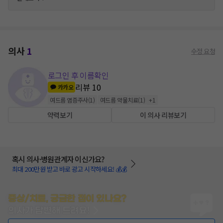
의사
1
수정 요청
로그인 후 이름확인
리뷰
10
카카오
여드름 염증주사
(
1
)
여드름 약물치료
(
1
)
+
1
약력보기
이 의사 리뷰보기
혹시 의사·병원관계자 이신가요?
최대 200만원 받고 바로 광고 시작하세요! 💰💰
증상/치료, 궁금한 점이 있나요?
의사가 답변해 드려요!