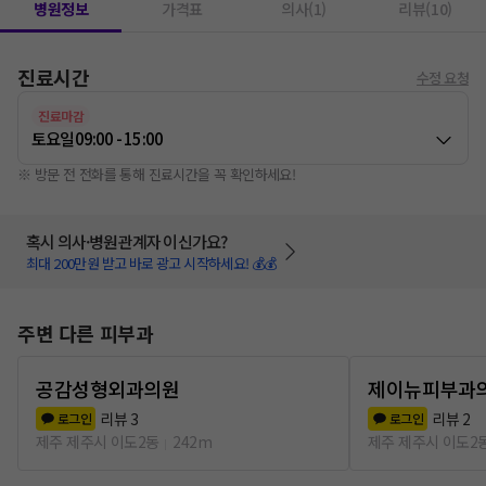
병원정보
가격표
의사(1)
리뷰(10)
진료시간
수정 요청
진료마감
토요일
09:00 - 15:00
※ 방문 전 전화를 통해 진료시간을 꼭 확인하세요!
혹시 의사·병원관계자 이신가요?
최대 200만원 받고 바로 광고 시작하세요! 💰💰
주변 다른 피부과
공감성형외과의원
제이뉴피부과
리뷰
3
리뷰
2
로그인
로그인
제주 제주시 이도2동
242m
제주 제주시 이도2