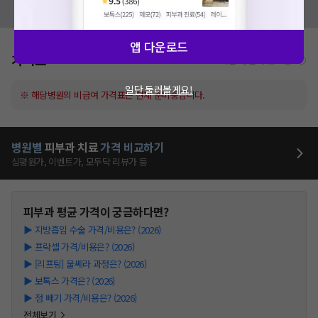
모두닥 팀에 알려주세요!
앱 다운로드
가격표
비급여/급여 진료란?
일단 둘러볼게요!
※ 해당병원의 비급여 가격표는 현재 준비중입니다.
병원별
피부과
치료
가격 비교하기
심평원가, 이벤트가, 모두닥 리뷰가 등
피부과
평균 가격이 궁금하다면?
▶
지방흡입 수술 가격/비용은? (2026)
▶
프락셀 가격/비용은? (2026)
▶
[리프팅] 울쎄라 과정은? (2026)
▶
보톡스 가격은? (2026)
▶
점 빼기 가격/비용은? (2026)
전체보기