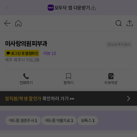
모두닥 앱 다운받기
미사랑의원피부과
정보공개 미동의
리뷰
10
로그인 후 별점확인
제주 제주시 이도2동
전화하기
찜하기
리뷰작성
임직원/학생 할인가
확인하러 가기 👀
여드름 염증주사
1
여드름 약물치료
1
보톡스
1