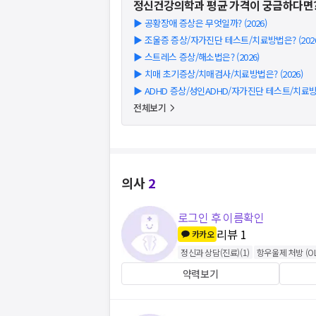
정신건강의학과
평균 가격이 궁금하다면
▶
공황장애 증상은 무엇일까? (2026)
▶
조울증 증상/자가진단 테스트/치료방법은? (2026
▶
스트레스 증상/해소법은? (2026)
▶
치매 초기증상/치매검사/치료방법은? (2026)
▶
ADHD 증상/성인ADHD/자가진단 테스트/치료방법
전체보기
의사
2
로그인 후 이름확인
리뷰
1
카카오
정신과 상담(진료)
(
1
)
항우울제 처방 (OL
약력보기