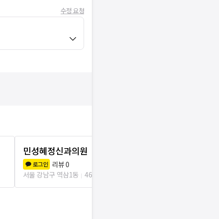
수정 요청
민성혜정신과의원
장은진정신
리뷰
0
리뷰
2
로그인
로그인
서울 강남구 역삼1동
465m
서울 강남구 역삼