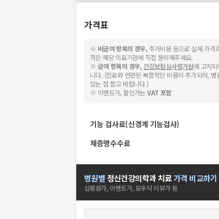
가격표
※
비급여 항목의 경우,
추가비용 등으로 실제 가격과
격은 해당 의료기관에 직접 문의해주세요.
※
급여 항목의 경우,
건강보험심사평가원
에 고지되
니다. (진료와 연관된 복합적인 비용이 추가되어, 
있는 점 참고 바랍니다.)
※ 이벤트가, 할인가는
VAT 포함
기능 검사료(신경계 기능검사)
제증명수수료
병원별
정신건강의학과
치료
가격 비교하기
심평원가, 이벤트가, 모두닥 리뷰가 등