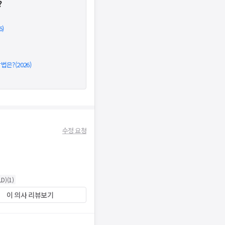
?
)
은?(2026)
수정 요청
D)
(
1
)
이 의사 리뷰보기