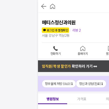
메티스정신과의원
리뷰
2
로그인 후 별점확인
서울 강남구 역삼2동
전화하기
홈페이지
찜
임직원/학생 할인가
확인하러 가기 👀
항우울제 처방 (OLD)
1
정신과 상담(진료)
1
병원정보
가격표
의