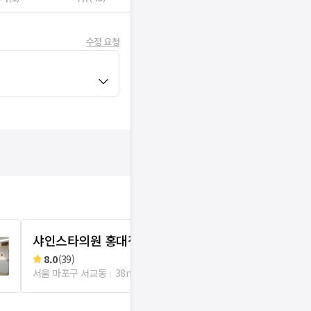
수정 요청
샤인스타의원 홍대점
나인의원 홍
8.0
(
39
)
8.9
(
13
)
서울 마포구 서교동
38m
서울 마포구 서