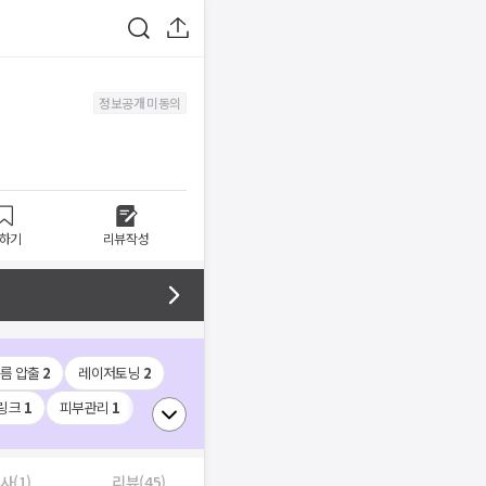
정보공개 미동의
하기
리뷰작성
름 압출
2
레이저토닝
2
링크
1
피부관리
1
사(1)
리뷰(45)