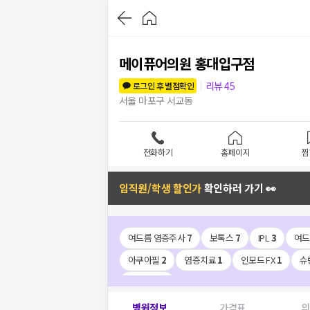
메이퓨어의원 홍대입구점
리뷰
45
로그인 후 별점확인
서울 마포구 서교동
전화하기
홈페이지
찜
임직원/학생 할인가
확인하러 가기 👀
여드름 염증주사
7
보톡스
7
IPL
3
여드
아쿠아필
2
염증치료
1
인모드 FX
1
슈
비만치료
1
병원정보
가격표
의