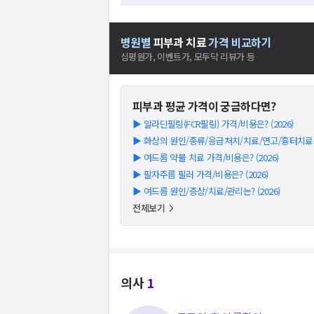
병원별
피부과
치료
가격 비교하기
심평원가, 이벤트가, 모두닥 리뷰가 등
피부과
평균 가격이 궁금하다면?
▶
알라딘필링(FCR필링) 가격/비용은? (2026)
▶
화상의 원인/종류/응급처치/치료/연고/흉터치료는? 
▶
여드름 약물 치료 가격/비용은? (2026)
▶
팔자주름 필러 가격/비용은? (2026)
▶
여드름 원인/증상/치료/관리는? (2026)
전체보기
의사
1