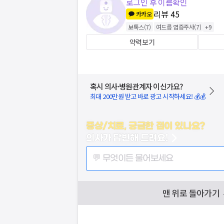
로그인 후 이름확인
리뷰
45
카카오
보톡스
(
7
)
여드름 염증주사
(
7
)
+
9
약력보기
혹시 의사·병원관계자 이신가요?
최대 200만원 받고 바로 광고 시작하세요! 💰💰
증상/치료, 궁금한 점이 있나요?
의사가 답변해 드려요!
💬 무엇이든 물어보세요
맨 위로 돌아가기