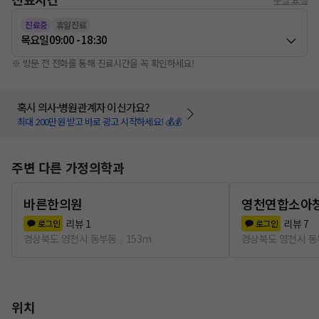
진료중
휴일진료
목요일
09:00 - 18:30
※ 방문 전 전화를 통해 진료시간을 꼭 확인하세요!
혹시 의사·병원관계자 이신가요?
최대 200만원 받고 바로 광고 시작하세요! 💰💰
주변 다른 가정의학과
바른한의원
영천연합소아
리뷰
1
리뷰
7
로그인
로그인
경상북도 영천시 동부동
153m
경상북도 영천시 
위치