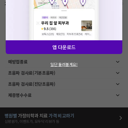
가격표
비급여/급여 진료란?
※
비급여 항목의 경우,
추가비용 등으로 실제 가격과 상이할 수 있으니, 정확
한 가격은 해당 의료기관에 직접 문의해주세요.
※
급여 항목의 경우,
건강보험심사평가원
에 고지되어 있는 급여 진료 기준 가
격입니다. (진료와 연관된 복합적인 비용이 추가되어, 병원마다 금액이 다르게
산정될 수 있는 점 참고 바랍니다.)
※ 이벤트가, 할인가는
VAT 포함
앱 다운로드
예방접종료
일단 둘러볼게요!
초음파 검사료(기본초음파)
초음파 검사료(진단초음파)
제증명수수료
병원별
가정의학과
치료
가격 비교하기
심평원가, 이벤트가, 모두닥 리뷰가 등