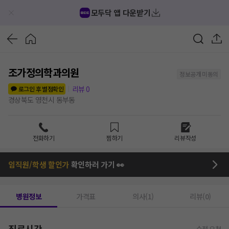
모두닥 앱 다운받기
조가정의학과의원
정보공개 미동의
리뷰
0
로그인 후 별점확인
경상북도 영천시 동부동
전화하기
찜하기
리뷰작성
임직원/학생 할인가
확인하러 가기 👀
병원정보
가격표
의사(1)
리뷰(0)
진료시간
수정 요청