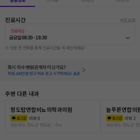
병원정보
가격표
의사(1)
리뷰(0)
진료시간
수정 요청
진료마감
금요일
08:30 - 18:30
※ 방문 전 전화를 통해 진료시간을 꼭 확인하세요!
혹시 의사·병원관계자 이신가요?
최대 200만원 받고 바로 광고 시작하세요! 💰💰
주변 다른 내과
청도탑연합비뇨의학과의원
늘푸른연합의
리뷰
0
리뷰
2
로그인
로그인
경상북도 청도군 청도읍
0m
경상북도 청도군 