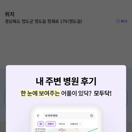
위치
경상북도 청도군 청도읍 청화로 179 (청도읍)
복사
증상/치료, 궁금한 점이 있나요?
의사가 직접 답해드려요!
💬 무엇이든 물어보세요
혹은, 의료상담 서비스에 다양한 게시글 보러가기
요청하신 작업을 처리하지 못했습니다.
혹시 잘못된 병원정보가 있나요?