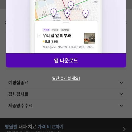
네트워크 또는 서버의 일시적인 오류로, 잠시 후 다시 시도해주
모두닥 팀에 알려주세요!
세요. 지속적으로 문제가 발생할 경우 모두닥 채널톡으로 문의
해주세요.
확인
가격표
비급여/급여 진료란?
※
비급여 항목의 경우,
추가비용 등으로 실제 가격과 상이할 수 있으니, 정확
한 가격은 해당 의료기관에 직접 문의해주세요.
※
급여 항목의 경우,
건강보험심사평가원
에 고지되어 있는 급여 진료 기준 가
격입니다. (진료와 연관된 복합적인 비용이 추가되어, 병원마다 금액이 다르게
산정될 수 있는 점 참고 바랍니다.)
앱 다운로드
※ 이벤트가, 할인가는
VAT 포함
일단 둘러볼게요!
예방접종료
검체검사료
제증명수수료
병원별
내과
치료
가격 비교하기