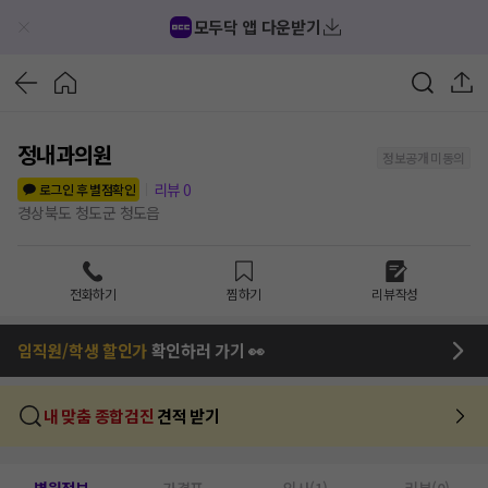
모두닥 앱 다운받기
정내과의원
정보공개 미동의
리뷰
0
로그인 후 별점확인
경상북도 청도군 청도읍
전화하기
찜하기
리뷰작성
임직원/학생 할인가
확인하러 가기 👀
내 맞춤 종합검진
견적 받기