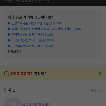
심평원가, 이벤트가, 모두닥 리뷰가 등
내과
평균 가격이 궁금하다면?
▶
인공와우 수술 비용/ 보험 기준은? (2026)
▶
홍역/유행성이하선염/풍진(MMR) 예방접종 가격은? (2026)
▶
장티푸스 예방접종 가격은? (2026)
▶
이석증 치료법/치료 비용은? (2026)
▶
일본뇌염 예방접종 가격은? (2026)
전체보기
내 맞춤 종합검진
견적 받기
의사
1
수정 요청
로그인 후 이름확인