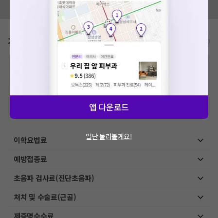
모두닥 팀에 알려주세요!
가격표
비급여/급여 진료란?
※
비급여 항목의 경우,
추가비용 등으로 실제 가격과 상이할 수 있으니, 정확
한 가격은 해당 의료기관에 직접 문의해주세요.
※
급여 항목의 경우,
건강보험심사평가원
에 고지되어 있는 급여 진료 기준 가
격입니다. (진료와 연관된 복합적인 비용이 추가되어, 병원마다 금액이 다르게
산정될 수 있는 점 참고 바랍니다.)
앱 다운로드
※ 이벤트가, 할인가는
VAT 포함
일단 둘러볼게요!
이학요법료
예방접종료
초음파 검사료(진단초음파)
처치 및 수술료(근골)
제증명수수료