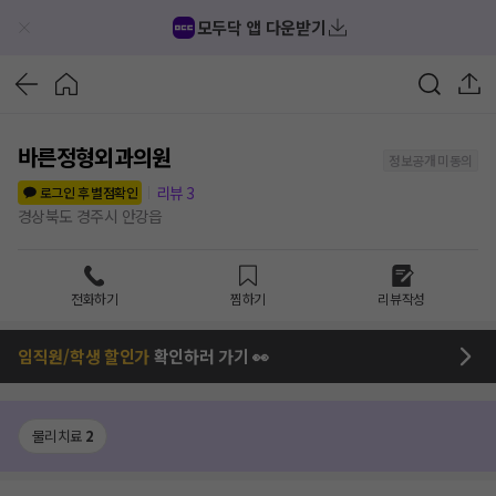
모두닥 앱 다운받기
바른정형외과의원
정보공개 미동의
리뷰
3
로그인 후 별점확인
경상북도 경주시 안강읍
전화하기
찜하기
리뷰작성
임직원/학생 할인가
확인하러 가기 👀
물리치료
2