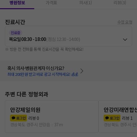
병원정보
가격표
의사(1)
리뷰(3)
진료시간
수정 요청
진료중
목요일
08:30 - 18:00
(
점심
12:30
-
14:00
)
※ 방문 전 전화를 통해 진료시간을 꼭 확인하세요!
혹시 의사·병원관계자 이신가요?
최대 200만원 받고 바로 광고 시작하세요! 💰💰
주변 다른 정형외과
안강제일의원
안강미래연합
리뷰
0
리뷰
1
로그인
로그인
경상북도 경주시 안강읍
37m
경상북도 경주시 