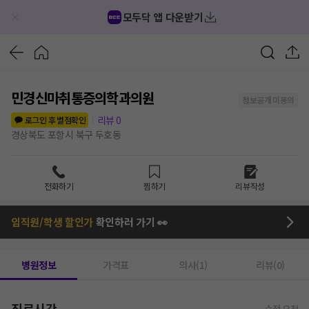
모두닥 앱 다운받기
민경신마취통증의학과의원
정보공개 미동의
리뷰
0
로그인 후 별점확인
경상북도 포항시 북구 두호동
전화하기
찜하기
리뷰작성
임직원/학생 할인가
확인하러 가기 👀
병원정보
가격표
의사(1)
리뷰(0)
진료시간
수정 요청