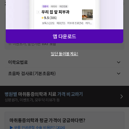
가격표
비급여/급여 진료란?
※
비급여 항목의 경우,
추가비용 등으로 실제 가격과 상이할 수 있으니, 정확
한 가격은 해당 의료기관에 직접 문의해주세요.
※
급여 항목의 경우,
건강보험심사평가원
에 고지되어 있는 급여 진료 기준 가
격입니다. (진료와 연관된 복합적인 비용이 추가되어, 병원마다 금액이 다르게
앱 다운로드
산정될 수 있는 점 참고 바랍니다.)
※ 이벤트가, 할인가는
VAT 포함
일단 둘러볼게요!
이학요법료
초음파 검사료(기본초음파)
병원별
마취통증의학과
치료
가격 비교하기
심평원가, 이벤트가, 모두닥 리뷰가 등
마취통증의학과
평균 가격이 궁금하다면?
▶
무릎 인공관절 수술 비용은? (2026)