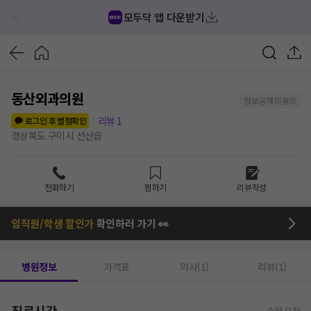
모두닥 앱 다운받기
동산외과의원
정보공개 미동의
리뷰
1
로그인 후 별점확인
경상북도 구미시 선산읍
전화하기
찜하기
리뷰작성
임직원/학생 할인가
확인하러 가기 👀
병원정보
가격표
의사(1)
리뷰(1)
진료시간
수정 요청