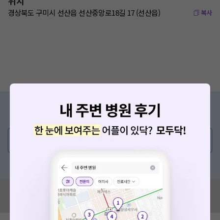
위치
경상북도 구미시 선산읍 선산중앙로18길 17 (선산읍)
복사
증상/치료, 궁금한 점이 있나요?
의사가 직접 답해드려요!
💬 무엇이든 물어보세요
혹은, 의료상담 서비스에 다양한 게시글 보러가기
혹시 잘못된 병원정보가 있나요?
모두닥 팀에 알려주세요!