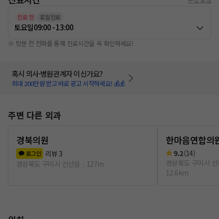
진료 전
휴일진료
토요일
09:00 - 13:00
※ 방문 전 전화를 통해 진료시간을 꼭 확인하세요!
혹시 의사·병원관계자 이신가요?
최대 200만원 받고 바로 광고 시작하세요! 💰💰
주변 다른 외과
경북의원
한마음연합의
9.2
(
14
)
리뷰
3
로그인
경상북도 구미시 
경상북도 구미시 선산읍
127m
12.6km