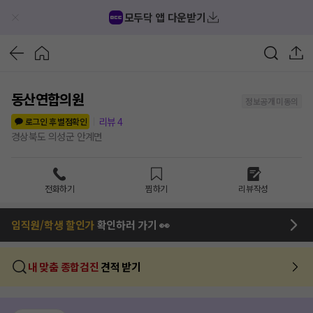
모두닥 앱 다운받기
동산연합의원
정보공개 미동의
리뷰
4
로그인 후 별점확인
경상북도 의성군 안계면
전화하기
찜하기
리뷰작성
임직원/학생 할인가
확인하러 가기 👀
내 맞춤 종합검진
견적 받기