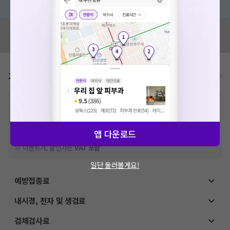
혹시 잘못된 병원정보가 있나요?
모두닥 팀에 알려주세요!
가격표
비급여/급여 진료란?
※
비급여 항목의 경우,
추가비용 등으로 실제 가격과 상이할 수 있으니, 정확
한 가격은 해당 의료기관에 직접 문의해주세요.
※
급여 항목의 경우,
건강보험심사평가원
에 고지되어 있는 급여 진료 기준 가
격입니다. (진료와 연관된 복합적인 비용이 추가되어, 병원마다 금액이 다르게
앱 다운로드
산정될 수 있는 점 참고 바랍니다.)
※ 이벤트가, 할인가는
VAT 포함
일단 둘러볼게요!
예방접종료
내시경, 천자 및 생검료
검체검사료