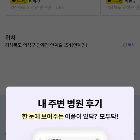
리뷰
0
리뷰
2
로그인
로그인
경상북도 의성군 안계면
70m
경상북도 의성군 
위치
경상북도 의성군 안계면 안계길 154 (안계면)
복사
증상/치료, 궁금한 점이 있나요?
의사가 직접 답해드려요!
💬 무엇이든 물어보세요
혹은, 의료상담 서비스에 다양한 게시글 보러가기