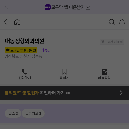
모두닥 앱 다운받기
대동정형외과의원
정보공개 미동의
리뷰
5
로그인 후 별점확인
경상북도 영천시 남부동
전화하기
찜하기
리뷰작성
임직원/학생 할인가
확인하러 가기 👀
깁스
2
물리치료
1