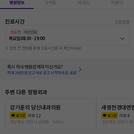
병원정보
가격표
의사(1)
리뷰(5)
진료시간
수정 요청
진료 전
야간진료
목요일
08:30 - 19:00
※ 방문 전 전화를 통해 진료시간을 꼭 확인하세요!
혹시 의사·병원관계자 이신가요?
최대 200만원 받고 바로 광고 시작하세요! 💰💰
주변 다른 정형외과
강기훈의 당신내과의원
새영천경대연
리뷰
12
리뷰
8
로그인
로그인
경상북도 영천시 남부동
541m
경상북도 영천시 