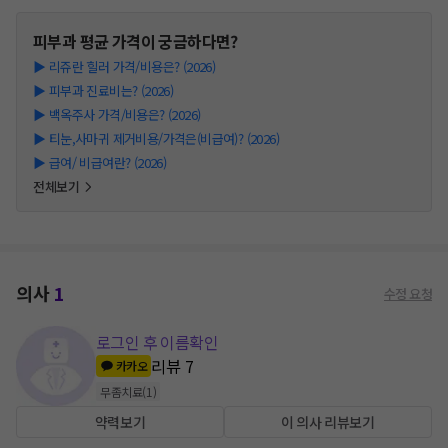
피부과
평균 가격이 궁금하다면?
▶
리쥬란 힐러 가격/비용은? (2026)
▶
피부과 진료비는? (2026)
▶
백옥주사 가격/비용은? (2026)
▶
티눈,사마귀 제거비용/가격은(비급여)? (2026)
▶
급여/ 비급여란? (2026)
전체보기
의사
1
수정 요청
로그인 후 이름확인
리뷰
7
카카오
무좀치료
(
1
)
약력보기
이 의사 리뷰보기