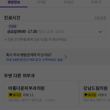
병원정보
가격표
의사(1)
리뷰(7)
진료시간
수정 요청
진료중
금요일
09:00 - 17:30
(
점심
12:30
-
13:30
)
※ 방문 전 전화를 통해 진료시간을 꼭 확인하세요!
혹시 의사·병원관계자 이신가요?
최대 200만원 받고 바로 광고 시작하세요! 💰💰
주변 다른 피부과
아름다운피부과의원
강남드림의원
리뷰
12
리뷰
0
로그인
로그인
경상북도 영주시 영주2동
3.1km
경상북도 영주시 가