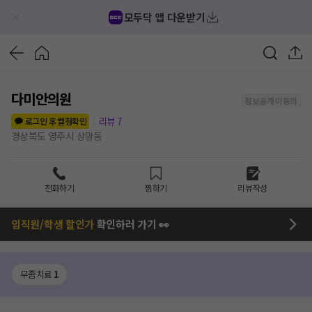
모두닥 앱 다운받기
다미안의원
정보공개 미동의
리뷰
7
로그인 후 별점확인
경상북도 영주시 상망동
전화하기
찜하기
리뷰작성
임직원/학생 할인가
확인하러 가기 👀
무좀치료
1